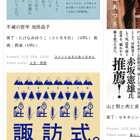
不滅の哲学 池田晶子
装丁：たけなみゆうこ（コトモモ社）（URL） 装
画：西淑（URL）
Posted: 11月 25th, 2020 ˑ
コメントはまだありません
Filled under:
人文・思想
山と獣と肉と皮
装丁：セキネシン
Posted: 10月 9th,
Filled under:
暮らし