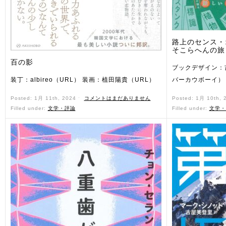
路上のセンス・
そこらへんの旅
百の影
ブックデザイン：
装丁：albireo（URL） 装画：植田陽貴（URL）
バーカウボーイ）
Posted: 1月 11th, 2024 ˑ
コメントはまだありません
Posted: 1月 10th,
Filled under:
文学・評論
Filled under:
文学・