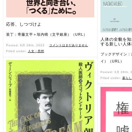
応答、しつづけよ
装丁：寄藤文平＋垣内晴（文平銀座）（URL）
人体の全貌を知
する新しい人体
Posted: 8月 28th, 2023 ˑ
コメントはまだありません
Filled under:
人文・思想
ブックデザイン：
イ）（URL）
Posted: 3月 26th,
Filled under:
暮らし