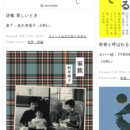
詩集 美しいとき
装丁：名久井直子（URL）
Posted: 5月 27th, 2022 ˑ
コメントはまだありません
Filled under:
文学・評論
告発と呼ばれる
カバー絵：TYM3
（URL）
Posted: 5月 26th,
Filled under:
社会・