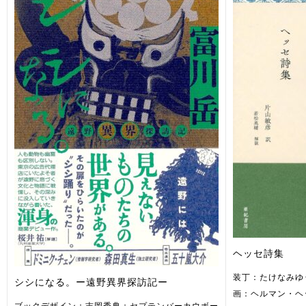
ヘッセ詩集
装丁：たけなみゆ
シシになる。ー遠野異界探訪記ー
画：ヘルマン・ヘ