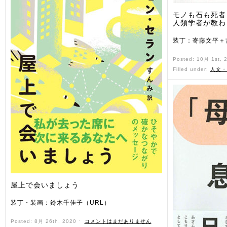
モノも石も死者
人類学者が教わ
装丁：寄藤文平＋
Posted: 10月 1st, 
Filled under:
人文・
屋上で会いましょう
装丁・装画：鈴木千佳子（URL）
Posted: 8月 26th, 2020 ˑ
コメントはまだありません