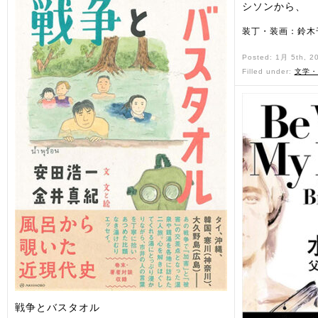
シソンから、
装丁・装画：鈴木
Posted: 1月 5th, 2
Filled under:
文学・
戦争とバスタオル