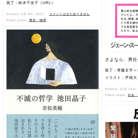
装丁：鈴木千佳子（URL）
Posted: 1月 8th, 2021 ˑ
コメントはまだありません
Filled under:
歴史・地理
さよなら、男社
装丁：寄藤文平＋
イラスト：尹雄大
Posted: 12月 21st
Filled under:
社会・