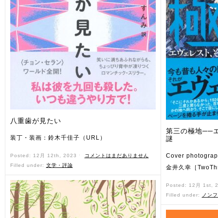
八重歯が見たい
第三の極地──
装丁・装画：鈴木千佳子（URL）
謎
Cover photogr
Posted: 12月 12th, 2023 ˑ
コメントはまだありません
Filled under:
文学・評論
金井久幸［TwoThr
Posted: 12月 1st, 
Filled under:
ノンフ