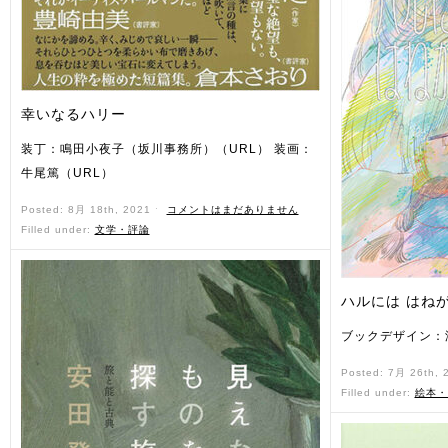
幸いなるハリー
装丁：鳴田小夜子（坂川事務所）（URL） 装画：
牛尾篤（URL）
Posted: 8月 18th, 2021 ˑ
コメントはまだありません
Filled under:
文学・評論
ハルには はね
ブックデザイン：漆
Posted: 7月 26th,
Filled under:
絵本・