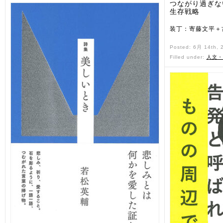
つながり過ぎな
生存戦略
装丁：寄藤文平＋
Posted: 6月 14th,
Filled under:
人文・