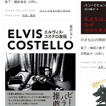
装丁：國枝達也（URL）
Posted: 5月 12th, 2021 ˑ
コメントはまだありません
Filled under:
社会・政治
小さな心の同好
装丁：鳴田小夜子
庄野紘子（URL）
Posted: 4月 30th,
Filled under:
文学・