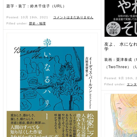
題字・装丁：鈴木千佳子（URL）
Posted: 10月 19th, 2021 ˑ
コメントはまだありません
Filled under:
歴史・地理
友よ、 水にな
学
装画：粟津泰成（
（TwoThree）（
Posted: 9月 16th,
Filled under:
エンタ