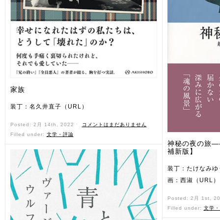
家族
装丁：名久井直子（URL）
Posted: 2月 14th, 2022 ˑ
コメントはまだありません
Filled under:
文学・評論
神秘の夜の旅—
補新版】
装丁：たけなみゆ
画：西淑（URL）
Posted: 2月 1st, 2
Filled under:
文学・