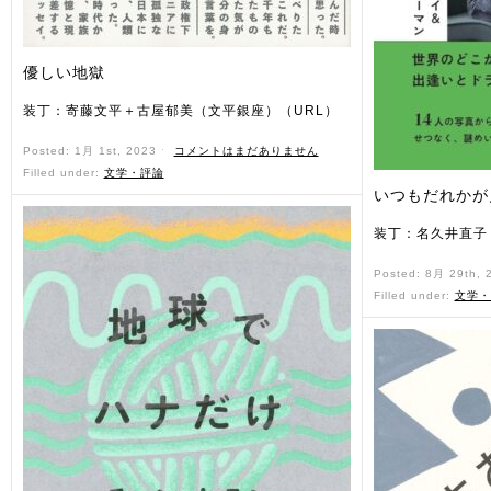
優しい地獄
装丁：寄藤文平＋古屋郁美（文平銀座）（URL）
Posted: 1月 1st, 2023 ˑ
コメントはまだありません
Filled under:
文学・評論
いつもだれかが
装丁：名久井直子
Posted: 8月 29th,
Filled under:
文学・