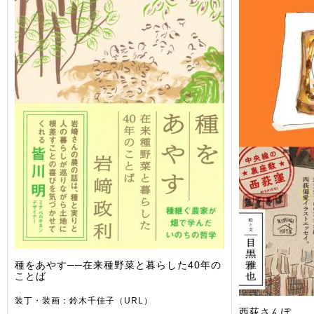
種をあやす──在来種野菜と暮らした40年の
ことば
装丁・装画：鈴木千佳子（URL）
西荻さんぽ