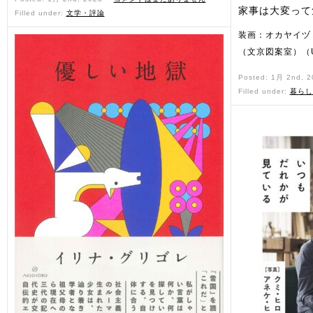
家事は大変って
Filled under:
文学・評論
装画：オカヤイヅ
（文京図案室）（
Posted: 1月 2nd, 
Filled under:
暮らし