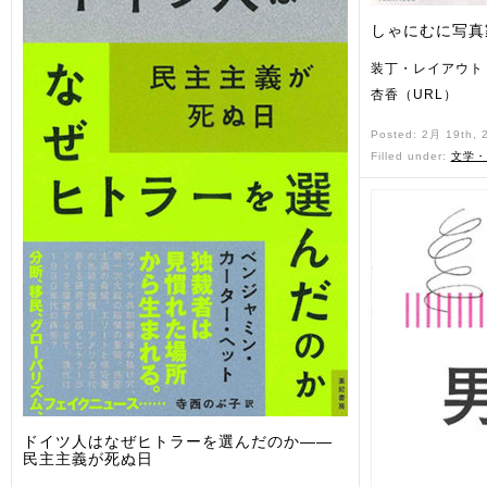
しゃにむに写真
装丁・レイアウト
杏香（URL）
Posted: 2月 19th,
Filled under:
文学・
ドイツ人はなぜヒトラーを選んだのか——
民主主義が死ぬ日