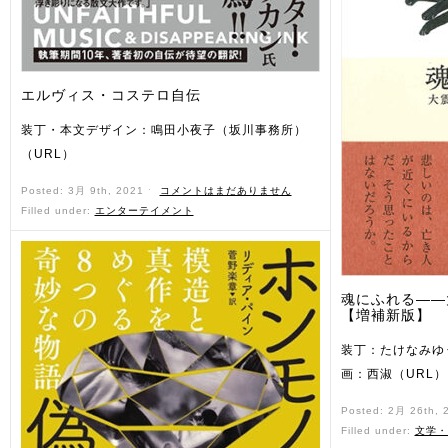
エルヴィス・コステロ自伝
装丁・本文デザイン：鳴田小夜子（坂川事務所）
（URL）
Posted: 3月 9th, 2021 ˑ
コメントはまだありません
Filled under:
エンターテイメント
魂にふれる——
【増補新版】
装丁：たけなみゆ
画：西淑（URL）
Posted: 2月 26th,
Filled under:
文学・