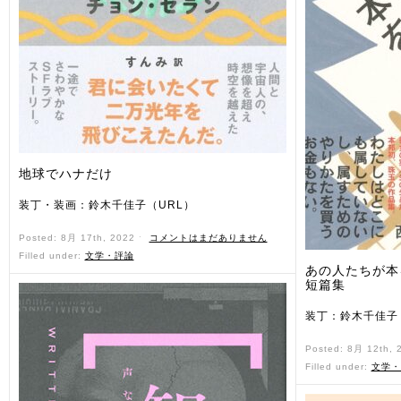
地球でハナだけ
装丁・装画：鈴木千佳子（URL）
Posted: 8月 17th, 2022 ˑ
コメントはまだありません
Filled under:
文学・評論
あの人たちが本
短篇集
装丁：鈴木千佳子
Posted: 8月 12th,
Filled under:
文学・