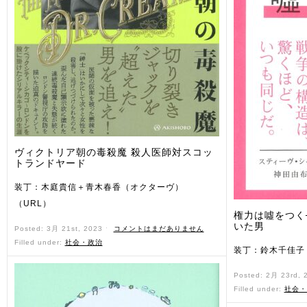
ヴィクトリア朝の毒殺魔 殺人医師対スコッ
トランドヤード
装丁：木庭貴信＋青木春香（オクターヴ）
（URL）
権力は噓をつく
いた男
Posted: 3月 21st, 2023 ˑ
コメントはまだありません
Filled under:
社会・政治
装丁：鈴木千佳子
Posted: 2月 23rd,
Filled under:
社会・