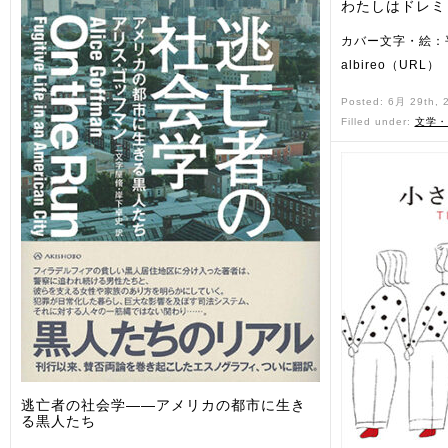
わたしはドレミ
カバー文字・絵：
albireo（URL）
Posted: 6月 29th,
Filled under:
文学・
逃亡者の社会学——アメリカの都市に生き
る黒人たち