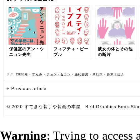
保健室のアン・ウ
フィフティ・ピー
彼女の体とその他
ニョン先生
プル
の断片
タグ:
2020年
•
すんみ
•
チョン・セラン
•
亜紀書房
•
単行本
•
鈴木千佳子
Previous article
© 2020 すてきな装丁や装画の本屋 Bird Graphics Book Store. All i
Warning
: Trying to access 