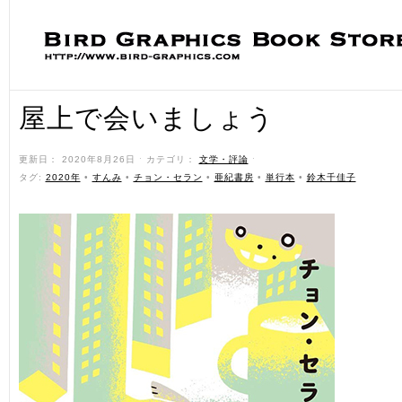
屋上で会いましょう
更新日： 2020年8月26日 ˑ カテゴリ：
文学・評論
ˑ
タグ:
2020年
•
すんみ
•
チョン・セラン
•
亜紀書房
•
単行本
•
鈴木千佳子