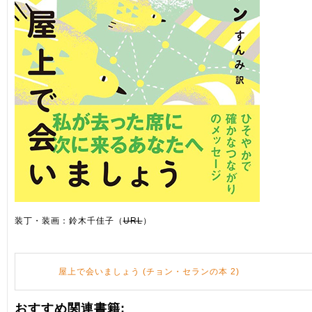
装丁・装画：鈴木千佳子（
URL
）
屋上で会いましょう (チョン・セランの本 2)
おすすめ関連書籍: