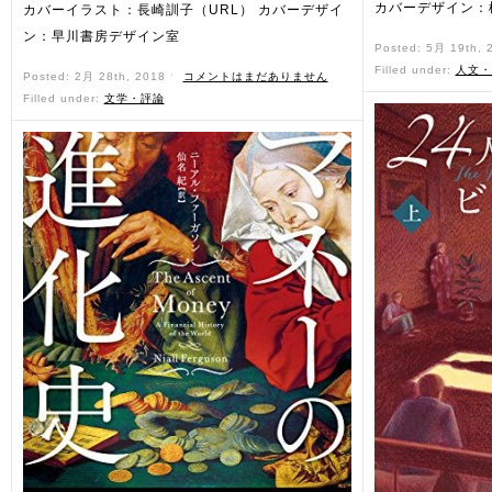
カバーデザイン：
カバーイラスト：長崎訓子（URL） カバーデザイ
ン：早川書房デザイン室
Posted: 5月 19th,
Filled under:
人文・
Posted: 2月 28th, 2018 ˑ
コメントはまだありません
Filled under:
文学・評論