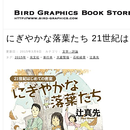
にぎやかな落葉たち 21世紀
更新日： 2015年3月9日 ˑ カテゴリ：
文学・評論
ˑ
タグ:
2015年
•
光文社
•
単行本
•
大庭賢哉
•
石松経章
•
辻真先