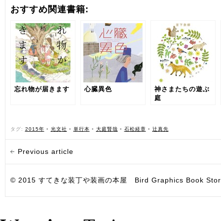
おすすめ関連書籍:
忘れ物が届きます
心臓異色
神さまたちの遊ぶ
庭
タグ:
2015年
•
光文社
•
単行本
•
大庭賢哉
•
石松経章
•
辻真先
Previous article
© 2015 すてきな装丁や装画の本屋 Bird Graphics Book Store. All i