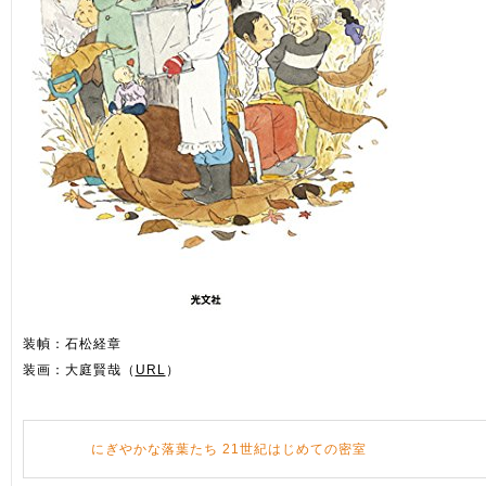
装幀：石松経章
装画：大庭賢哉（
URL
）
にぎやかな落葉たち 21世紀はじめての密室