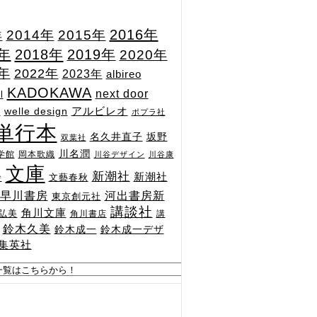
2015年
2016年
2014年
年
7年
2018年
2019年
2020年
1年
2022年
2023年
albireo
KADOKAWA
next door
l
n
アルビレオ
welle design
ポプラ社
単行本
坂野
名久井直子
双葉社
川名潤
学館
岡本歌織
川谷デザイン
川谷康
文庫
新潮社
新潮社
文藝春秋
舎
河出書房新
早川書房
東京創元社
講談社
角川文庫
弘美
角川書店
講
鈴木久美
鈴木成一
鈴木成一デザ
集英社