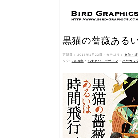
黒猫の薔薇ある
更新日： 2015年1月23日 ˑ カテゴリ：
文学・評
タグ:
2015年
•
ハヤカワ・デザイン
•
ハヤカワ