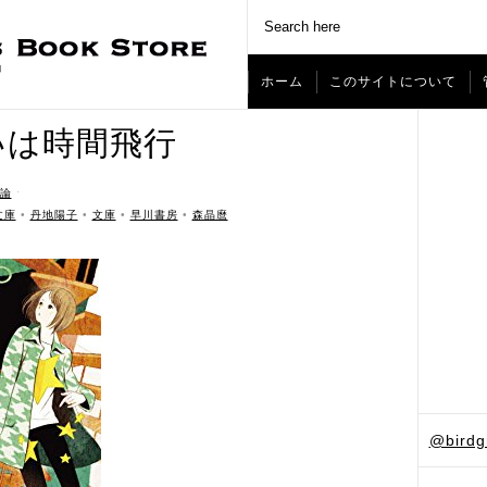
ホーム
このサイトについて
いは時間飛行
論
ˑ
文庫
•
丹地陽子
•
文庫
•
早川書房
•
森晶麿
@bird