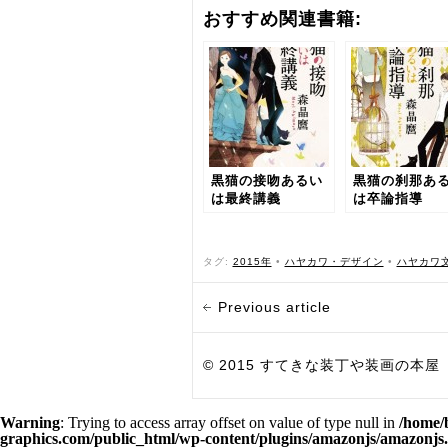
おすすめ関連書籍:
黒猫の接吻あるい
黒猫の刹那あ
は最終講義
は卒論指導
タグ:
2015年
•
ハヤカワ・デザイン
•
ハヤカワ
Previous article
© 2015 すてきな装丁や装画の本屋 Bird Grap
Warning
: Trying to access array offset on value of type null in
/home/
graphics.com/public_html/wp-content/plugins/amazonjs/amazonjs