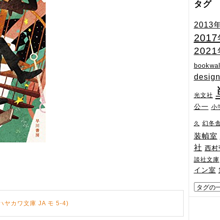
タグ
2013
201
202
bookwal
desig
光文社
公一
小
幻冬
久
装幀室
社
西村
談社文庫
イン室
カワ文庫 JA モ 5-4)