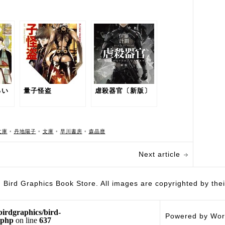
るい
量子怪盗
虐殺器官〔新版〕
文庫
•
丹地陽子
•
文庫
•
早川書房
•
森晶麿
Next article
hics Book Store. All images are copyrighted by their 
birdgraphics/bird-
Powered by Wor
.php
on line
637