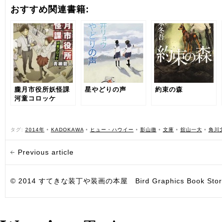
おすすめ関連書籍:
朧月市役所妖怪課
星やどりの声
約束の森
河童コロッケ
タグ:
2014年
•
KADOKAWA
•
ヒュー・ハウイー
•
影山徹
•
文庫
•
舘山一大
•
角川
Previous article
© 2014 すてきな装丁や装画の本屋 Bird Graphics Book Store. All i