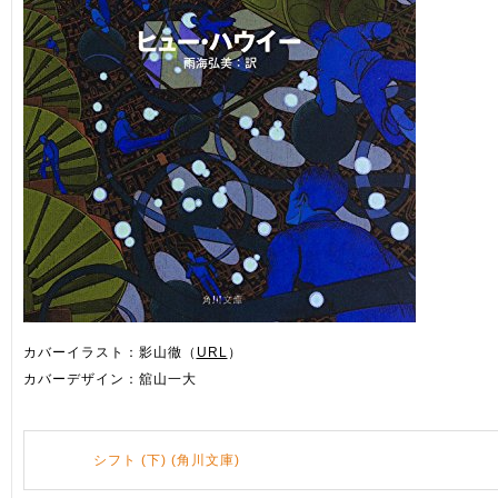
カバーイラスト：影山徹（
URL
）
カバーデザイン：舘山一大
シフト (下) (角川文庫)