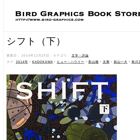
シフト（下）
更新日： 2014年12月25日 ˑ カテゴリ：
文学・評論
ˑ
タグ:
2014年
•
KADOKAWA
•
ヒュー・ハウイー
•
影山徹
•
文庫
•
舘山一大
•
角川