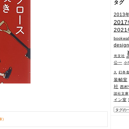
タグ
2013
201
202
bookwal
desig
光文社
公一
小
幻冬
久
装幀室
社
西村
談社文庫
イン室
庫)