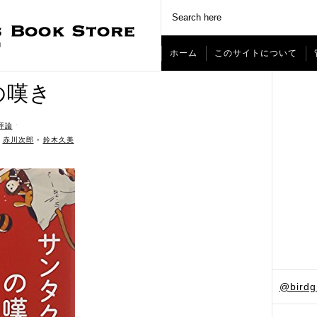
ホーム
このサイトについて
の嘆き
評論
ˑ
•
赤川次郎
•
鈴木久美
@bird