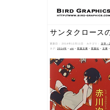
サンタクロース
更新日： 2014年12月11日 ˑ カテゴリ：
文学・
タグ:
2014年
•
uki
•
双葉文庫
•
双葉社
•
文庫