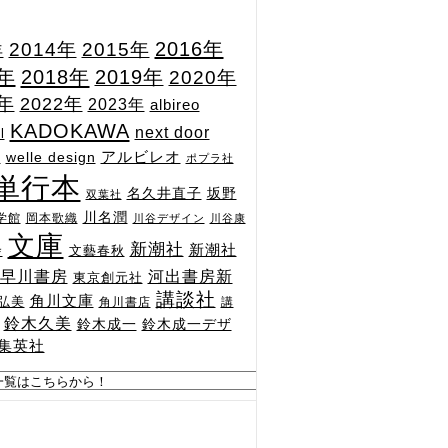
2015年
2016年
2014年
年
7年
2018年
2019年
2020年
1年
2022年
2023年
albireo
KADOKAWA
next door
l
n
アルビレオ
welle design
ポプラ社
単行本
坂野
名久井直子
双葉社
川名潤
学館
岡本歌織
川谷デザイン
川谷康
文庫
新潮社
新潮社
文藝春秋
舎
河出書房新
早川書房
東京創元社
講談社
角川文庫
弘美
角川書店
講
鈴木久美
鈴木成一
鈴木成一デザ
集英社