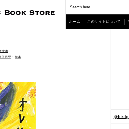
ホーム
このサイトについて
児童書
ˑ
島依提亜
•
絵本
@bird