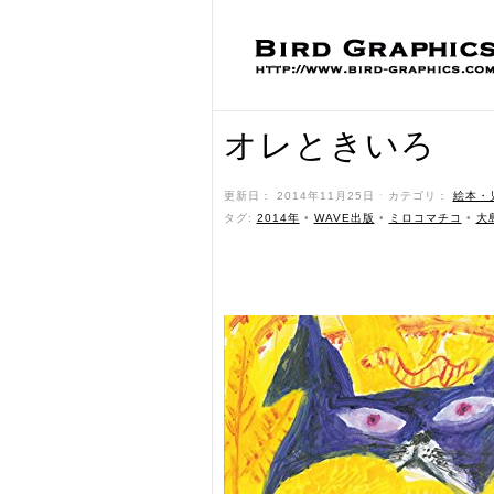
オレときいろ
更新日： 2014年11月25日 ˑ カテゴリ：
絵本・
タグ:
2014年
•
WAVE出版
•
ミロコマチコ
•
大