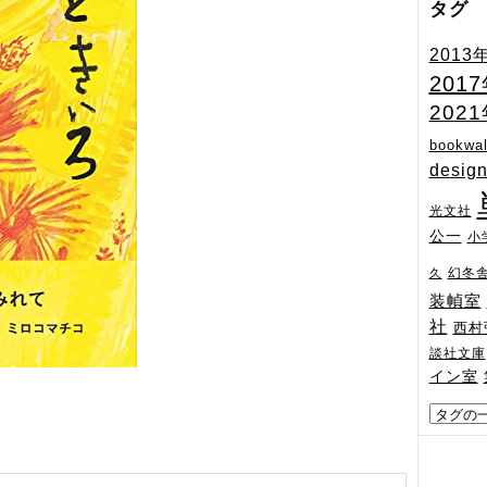
タグ
2013
201
202
bookwal
desig
光文社
公一
小
幻冬
久
装幀室
社
西村
談社文庫
イン室