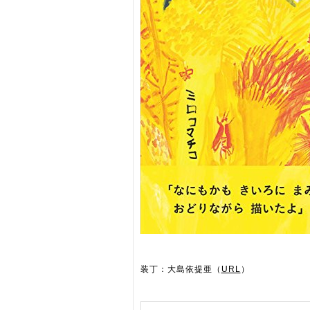
装丁：大島依提亜（
URL
）