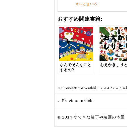
オレときいろ
おすすめ関連書籍:
なんでそんなこと
おえかきしり
するの?
タグ:
2014年
•
WAVE出版
•
ミロコマチコ
•
大
Previous article
© 2014 すてきな装丁や装画の本屋 Bird Grap