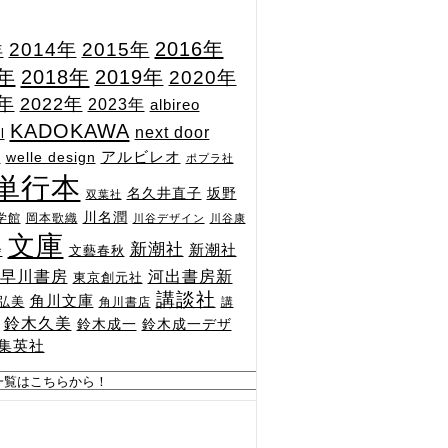
2015年
2016年
2014年
年
7年
2018年
2019年
2020年
1年
2022年
2023年
albireo
KADOKAWA
next door
l
n
アルビレオ
welle design
ポプラ社
単行本
坂野
名久井直子
双葉社
川名潤
学館
岡本歌織
川谷デザイン
川谷康
文庫
新潮社
新潮社
文藝春秋
舎
河出書房新
早川書房
東京創元社
講談社
角川文庫
弘美
角川書店
講
鈴木久美
鈴木成一
鈴木成一デザ
集英社