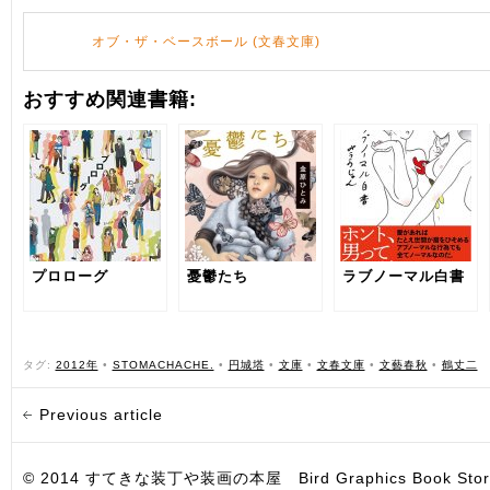
オブ・ザ・ベースボール (文春文庫)
おすすめ関連書籍:
プロローグ
憂鬱たち
ラブノーマル白書
タグ:
2012年
•
STOMACHACHE.
•
円城塔
•
文庫
•
文春文庫
•
文藝春秋
•
鶴丈二
Previous article
© 2014 すてきな装丁や装画の本屋 Bird Graphics Book Store. All i