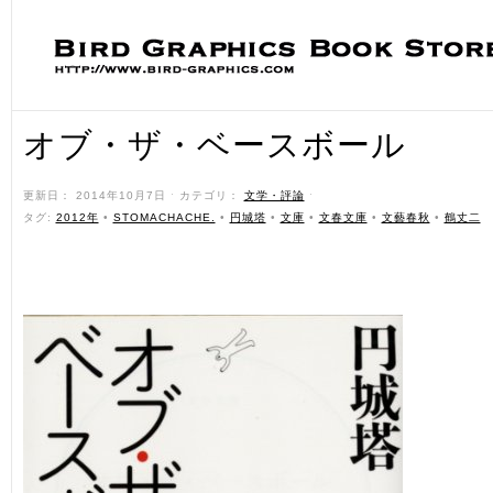
オブ・ザ・ベースボール
更新日： 2014年10月7日 ˑ カテゴリ：
文学・評論
ˑ
タグ:
2012年
•
STOMACHACHE.
•
円城塔
•
文庫
•
文春文庫
•
文藝春秋
•
鶴丈二