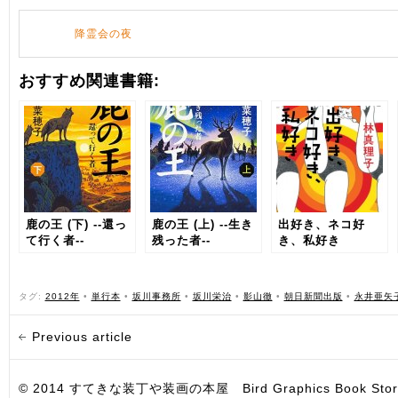
降霊会の夜
おすすめ関連書籍:
鹿の王 (下) ‐‐還っ
鹿の王 (上) ‐‐生き
出好き、ネコ好
て行く者‐‐
残った者‐‐
き、私好き
タグ:
2012年
•
単行本
•
坂川事務所
•
坂川栄治
•
影山徹
•
朝日新聞出版
•
永井亜矢
Previous article
© 2014 すてきな装丁や装画の本屋 Bird Graphics Book Store. All i