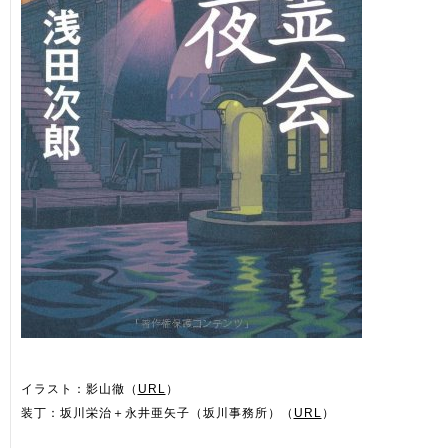
イラスト：影山徹（
URL
）
装丁：坂川栄治＋永井亜矢子（坂川事務所）（
URL
）