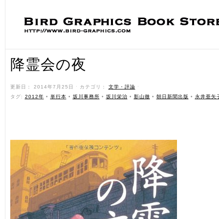
降霊会の夜
更新日： 2014年7月25日 ˑ カテゴリ：
文学・評論
ˑ
タグ:
2012年
•
単行本
•
坂川事務所
•
坂川栄治
•
影山徹
•
朝日新聞出版
•
永井亜矢