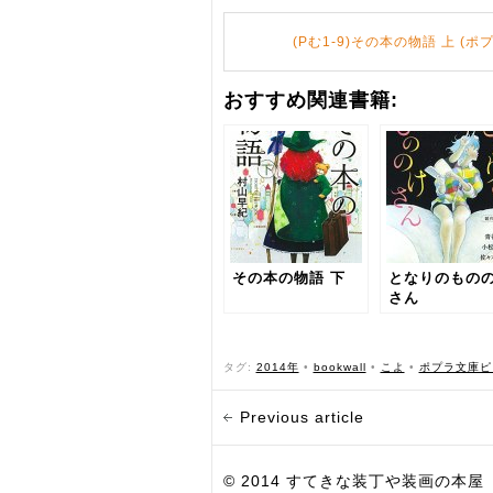
(Pむ1-9)その本の物語 上 (
おすすめ関連書籍:
その本の物語 下
となりのもの
さん
タグ:
2014年
•
bookwall
•
こよ
•
ポプラ文庫ピ
Previous article
© 2014 すてきな装丁や装画の本屋 Bird Grap