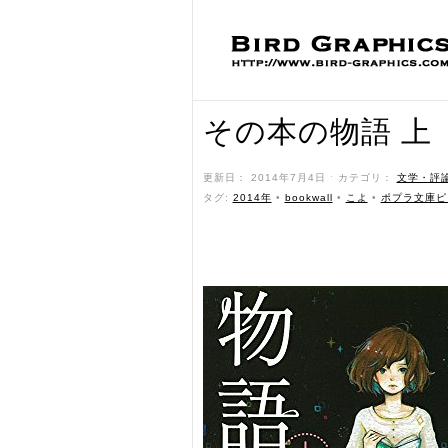
その本の物語 上
更新日： 2014年7月4日 ˑ カテゴリ：
文学・評
タグ:
2014年
•
bookwall
•
こよ
•
ポプラ文庫ピ