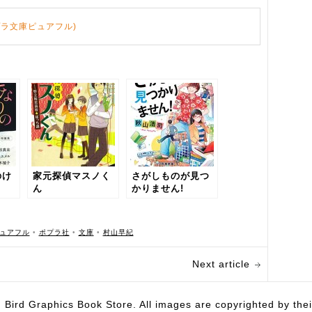
ポプラ文庫ピュアフル)
のけ
家元探偵マスノく
さがしものが見つ
ん
かりません!
ュアフル
•
ポプラ社
•
文庫
•
村山早紀
Next article
hics Book Store. All images are copyrighted by their 