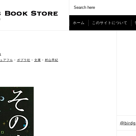
ホーム
このサイトについて
論
ˑ
ュアフル
•
ポプラ社
•
文庫
•
村山早紀
@bird