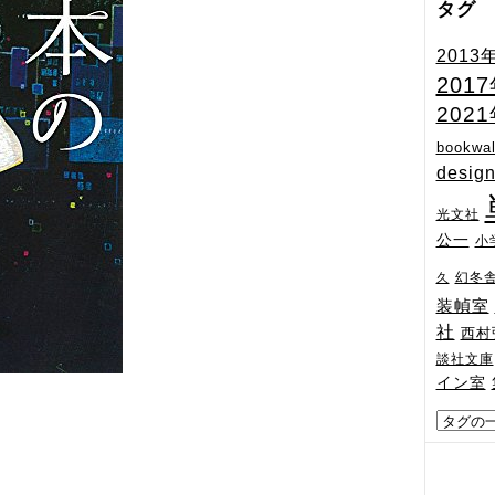
タグ
2013
201
202
bookwal
desig
光文社
公一
小
幻冬
久
装幀室
社
西村
談社文庫
イン室