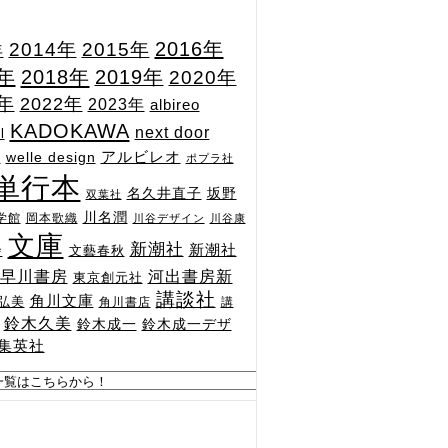
2015年
2016年
2014年
年
7年
2018年
2019年
2020年
1年
2022年
2023年
albireo
KADOKAWA
next door
l
n
アルビレオ
welle design
ポプラ社
単行本
坂野
名久井直子
双葉社
川名潤
学館
岡本歌織
川谷デザイン
川谷康
文庫
新潮社
新潮社
文藝春秋
舎
河出書房新
早川書房
東京創元社
講談社
角川文庫
弘美
角川書店
講
鈴木久美
鈴木成一
鈴木成一デザ
集英社