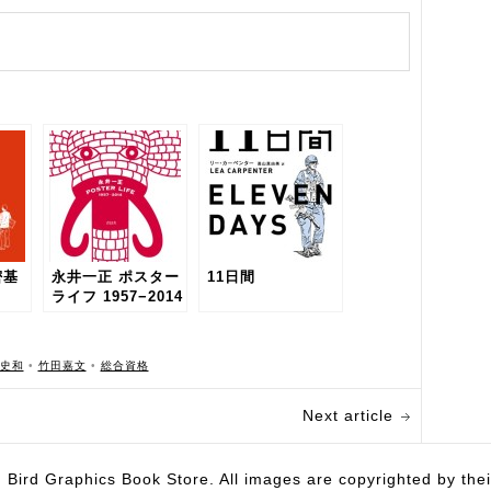
密基
永井一正 ポスター
11日間
ライフ 1957−2014
史和
•
竹田嘉文
•
総合資格
Next article
hics Book Store. All images are copyrighted by their 