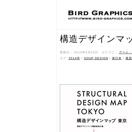
構造デザインマッ
更新日： 2014年6月24日 ˑ カテゴリ：
アート・
タグ:
2014年
•
SOUP DESIGN
•
単行本
•
尾原