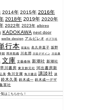
2015年
2016年
2014年
年
7年
2018年
2019年
2020年
1年
2022年
2023年
albireo
KADOKAWA
next door
l
n
アルビレオ
welle design
ポプラ社
単行本
坂野
名久井直子
双葉社
川名潤
学館
岡本歌織
川谷デザイン
川谷康
文庫
新潮社
新潮社
文藝春秋
舎
河出書房新
早川書房
東京創元社
講談社
角川文庫
弘美
角川書店
講
鈴木久美
鈴木成一
鈴木成一デザ
集英社