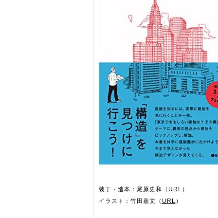
装丁・造本：尾原史和（
URL
）
イラスト：竹田嘉文（
URL
）