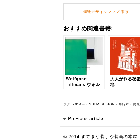
構造デザインマップ 東京
おすすめ関連書籍:
Wolfgang
大人が作る秘
Tillmans ヴォル
地
フガング・ティル
マンス
タグ:
2014年
•
SOUP DESIGN
•
単行本
•
尾原
Previous article
© 2014 すてきな装丁や装画の本屋 Bird Grap