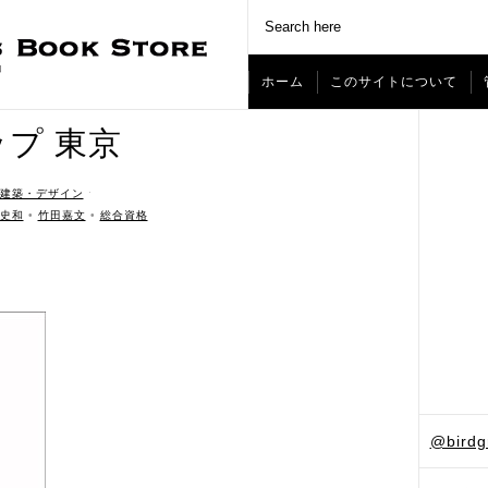
ホーム
このサイトについて
プ 東京
建築・デザイン
ˑ
史和
•
竹田嘉文
•
総合資格
@bird