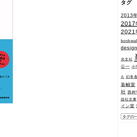
タグ
2013
201
202
bookwal
desig
光文社
公一
小
幻冬
久
装幀室
社
西村
談社文庫
イン室