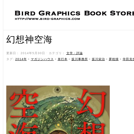
幻想神空海
更新日： 2014年5月30日 ˑ カテゴリ：
文学・評論
ˑ
タグ:
2014年
•
マガジンハウス
•
単行本
•
坂川事務所
•
坂川栄治
•
夢枕獏
•
寺田克