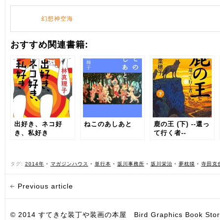
幻想神空海
おすすめ関連書籍:
出好き、ネコ好
ねこのあしあと
鹿の王 (下) ‐‐還っ
き、私好き
て行く者‐‐
タグ:
2014年
•
マガジンハウス
•
単行本
•
坂川事務所
•
坂川栄治
•
夢枕獏
•
寺田克
Previous article
© 2014 すてきな装丁や装画の本屋 Bird Graphics Book Store. All i