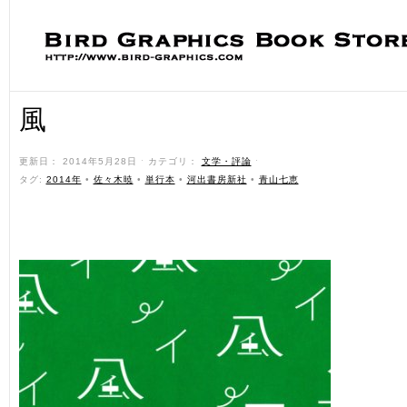
風
更新日： 2014年5月28日 ˑ カテゴリ：
文学・評論
ˑ
タグ:
2014年
•
佐々木暁
•
単行本
•
河出書房新社
•
青山七恵