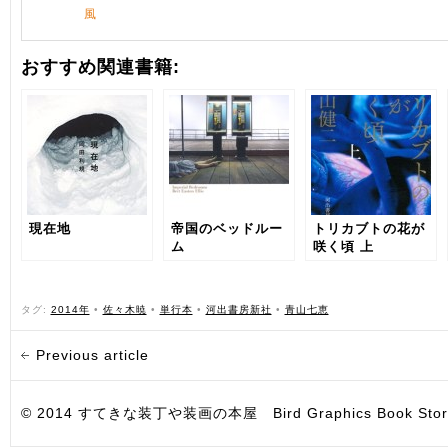
風
おすすめ関連書籍:
現在地
帝国のベッドルー
トリカブトの花が
ム
咲く頃 上
タグ:
2014年
•
佐々木暁
•
単行本
•
河出書房新社
•
青山七恵
Previous article
© 2014 すてきな装丁や装画の本屋 Bird Graphics Book Store. All i