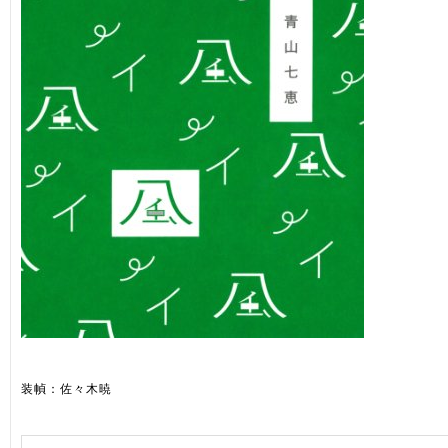
装幀：佐々木暁