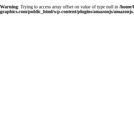
Warning
: Trying to access array offset on value of type null in
/home/
graphics.com/public_html/wp-content/plugins/amazonjs/amazonjs