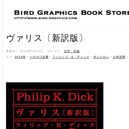
ヴァリス〔新訳版〕
更新日： 2014年5月12日 ˑ カテゴリ：
文学・評論
ˑ
タグ:
2014年
•
ハヤカワ文庫
•
フィリップ・K・ディック
•
ポジトロン
•
土井宏明