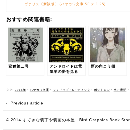
ヴァリス〔新訳版〕 (ハヤカワ文庫 SF テ 1-25)
おすすめ関連書籍:
変種第二号
アンドロイドは電
雨の向こう側
気羊の夢を見る
か?
タグ:
2014年
•
ハヤカワ文庫
•
フィリップ・K・ディック
•
ポジトロン
•
土井宏明
Previous article
© 2014 すてきな装丁や装画の本屋 Bird Graphics Book Store. All i