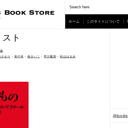
ホーム
このサイトについて
リスト
論
ˑ
島さおり
•
単行本
•
嶽まいこ
•
早川書房
•
松山はるみ
@bird