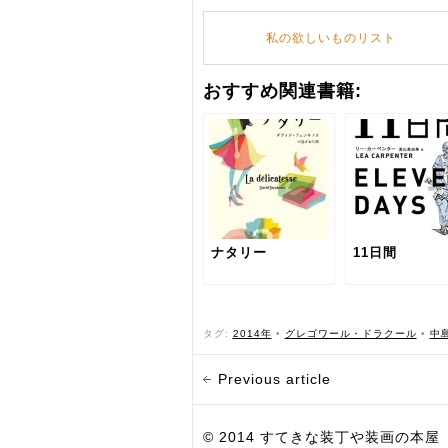
私の欲しいものリスト
おすすめ関連書籍:
ナタリー
11日間
タグ:
2014年
•
グレゴワール・ドラクール
•
中
Previous article
© 2014 すてきな装丁や装画の本屋 Bird Grap