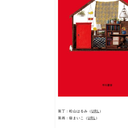
装丁：松山はるみ（
URL
）
装画：嶽まいこ（
URL
）