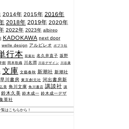
2015年
2016年
2014年
年
7年
2018年
2019年
2020年
1年
2022年
2023年
albireo
KADOKAWA
next door
l
n
アルビレオ
welle design
ポプラ社
単行本
坂野
名久井直子
双葉社
川名潤
学館
岡本歌織
川谷デザイン
川谷康
文庫
新潮社
新潮社
文藝春秋
舎
河出書房新
早川書房
東京創元社
講談社
角川文庫
弘美
角川書店
講
鈴木久美
鈴木成一
鈴木成一デザ
集英社