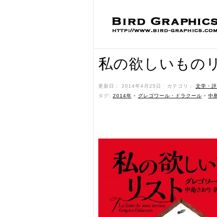
私の欲しいもの
更新日： 2014年4月25日 ˑ カテゴリ：
文学・評
タグ:
2014年
•
グレゴワール・ドラクール
•
中