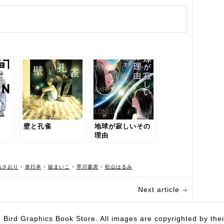
壁と孔雀
地球が寂しいその
理由
島さおり
•
単行本
•
嶽まいこ
•
早川書房
•
松山はるみ
Next article
hics Book Store. All images are copyrighted by their 