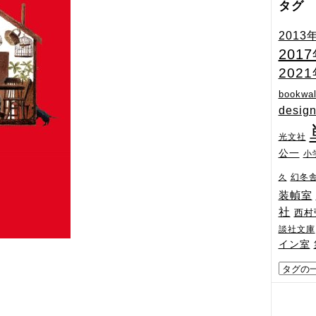
タグ
2013
201
202
bookwal
desig
光文社
公一
小
幻冬
久
装幀室
社
西村
談社文庫
イン室