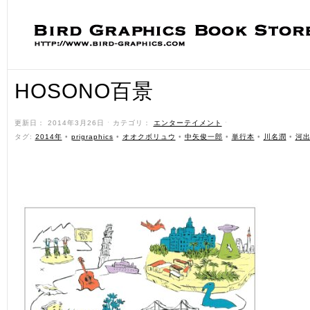
HOSONO百景
更新日： 2014年3月26日 ˑ カテゴリ：
エンターテイメント
ˑ
タグ:
2014年
•
prigraphics
•
オオクボリュウ
•
中矢俊一郎
•
単行本
•
川名潤
•
河