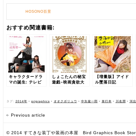
HOSONO百景
おすすめ関連書籍:
キャラクタードラ
しょこたんの秘宝
【増量版】アイド
マの誕生: テレビ
遊戯~映画貪欲大
ル墜落日記
ドラマを更新する6
全~
人の脚本家
タグ:
2014年
•
prigraphics
•
オオクボリュウ
•
中矢俊一郎
•
単行本
•
川名潤
•
河
Previous article
© 2014 すてきな装丁や装画の本屋 Bird Graphics Book Store. All i