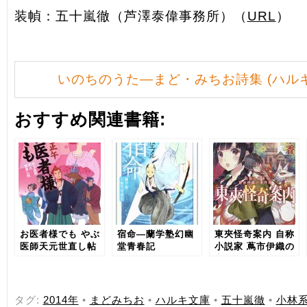
装幀：五十嵐徹（芦澤泰偉事務所）（
URL
）
いのちのうた―まど・みちお詩集 (ハルキ文
おすすめ関連書籍:
お医者様でも やぶ
宿命―蘭学塾幻幽
東夾怪奇案内 自称
医師天元世直し帖
堂青春記
小説家 蔦市伊織の
事件簿
タグ:
2014年
•
まどみちお
•
ハルキ文庫
•
五十嵐徹
•
小林