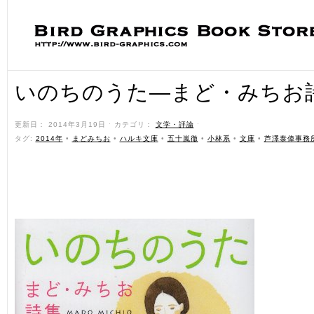
いのちのうた―まど・みちお
更新日： 2014年3月19日 ˑ カテゴリ：
文学・評論
ˑ
タグ:
2014年
•
まどみちお
•
ハルキ文庫
•
五十嵐徹
•
小林系
•
文庫
•
芦澤泰偉事務