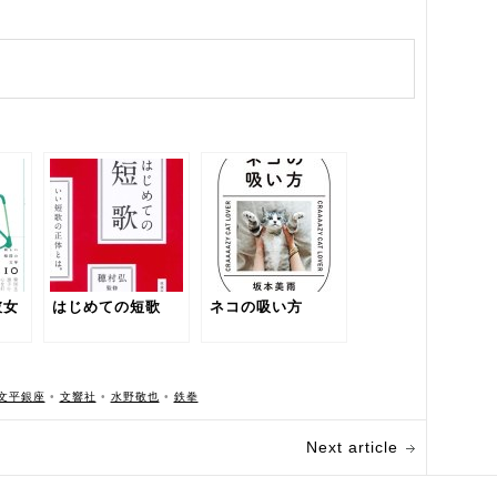
彼女
はじめての短歌
ネコの吸い方
文平銀座
•
文響社
•
水野敬也
•
鉄拳
Next article