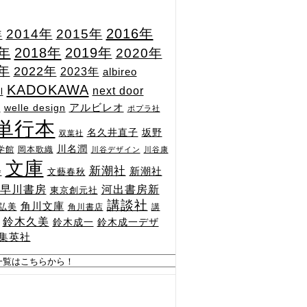
2015年
2016年
2014年
年
7年
2018年
2019年
2020年
1年
2022年
2023年
albireo
KADOKAWA
next door
l
n
アルビレオ
welle design
ポプラ社
単行本
坂野
名久井直子
双葉社
川名潤
学館
岡本歌織
川谷デザイン
川谷康
文庫
新潮社
新潮社
文藝春秋
舎
河出書房新
早川書房
東京創元社
講談社
角川文庫
弘美
角川書店
講
鈴木久美
鈴木成一
鈴木成一デザ
集英社