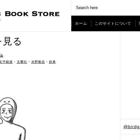
ホーム
このサイトについて
を見る
論
ˑ
文平銀座
•
文響社
•
水野敬也
•
鉄拳
@bird