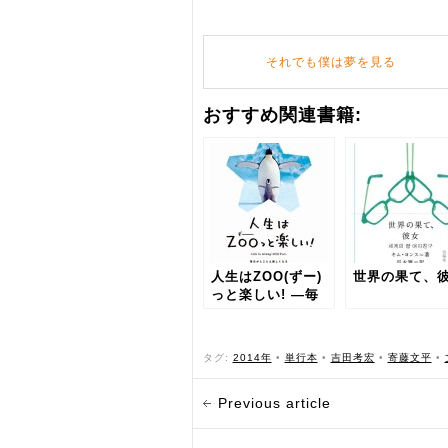
それでも僕は夢を見る
おすすめ関連書籍:
人生はZOO(ずー)
世界の果て、
っと楽しい! ―毎
日がとことん楽し
くなる65の方法
タグ:
2014年
•
単行本
•
吉田考宏
•
寄藤文平
•
Previous article