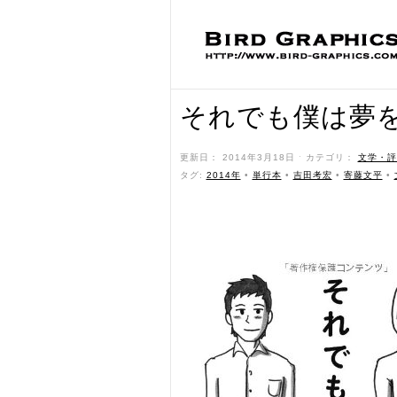
それでも僕は夢
更新日： 2014年3月18日 ˑ カテゴリ：
文学・評
タグ:
2014年
•
単行本
•
吉田考宏
•
寄藤文平
•