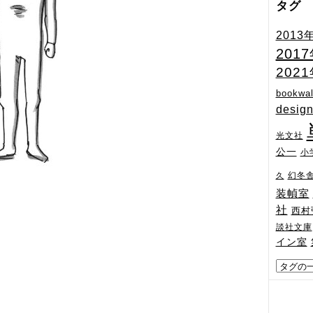
タグ
2013
201
202
bookwal
desig
光文社
公一
小
幻冬
久
装幀室
社
西村
談社文庫
イン室
）