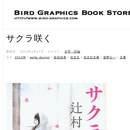
サクラ咲く
更新日： 2014年3月17日 ˑ カテゴリ：
文学・評論
ˑ
タグ:
2014年
•
welle design
•
佐伯佳美
•
光文社
•
光文社文庫
•
坂野公一
•
文庫