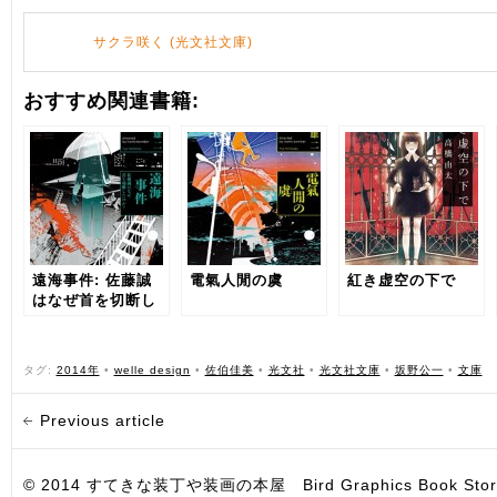
サクラ咲く (光文社文庫)
おすすめ関連書籍:
遠海事件: 佐藤誠
電氣人閒の虞
紅き虚空の下で
はなぜ首を切断し
たのか?
タグ:
2014年
•
welle design
•
佐伯佳美
•
光文社
•
光文社文庫
•
坂野公一
•
文庫
Previous article
© 2014 すてきな装丁や装画の本屋 Bird Graphics Book Store. All i