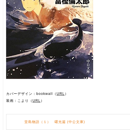
カバーデザイン：bookwall（
URL
）
装画：こより（
URL
）
堂島物語（１） 曙光篇 (中公文庫)