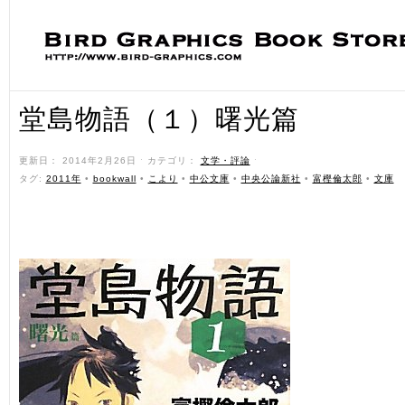
堂島物語（１）曙光篇
更新日： 2014年2月26日 ˑ カテゴリ：
文学・評論
ˑ
タグ:
2011年
•
bookwall
•
こより
•
中公文庫
•
中央公論新社
•
富樫倫太郎
•
文庫