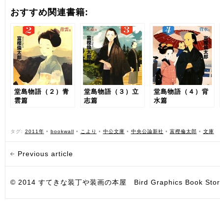
おすすめ関連書籍:
堂島物語（２）青
堂島物語（３）立
堂島物語（４）背
雲篇
志篇
水篇
タグ:
2011年
•
bookwall
•
こより
•
中公文庫
•
中央公論新社
•
富樫倫太郎
•
文庫
Previous article
© 2014 すてきな装丁や装画の本屋 Bird Graphics Book Store. All i