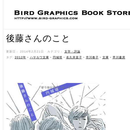
後藤さんのこと
更新日： 2014年2月21日 ˑ カテゴリ：
文学・評論
ˑ
タグ:
2012年
•
ハヤカワ文庫
•
円城塔
•
名久井直子
•
市川春子
•
文庫
•
早川書房