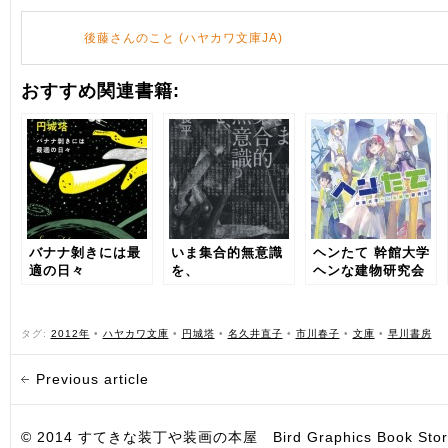
後藤さんのこと (ハヤカワ文庫JA)
おすすめ関連書籍:
バナナ剝きには最
いま集合的無意識
ヘンたて 幹館大学
適の日々
を、
ヘンな建物研究会
タグ:
2012年
•
ハヤカワ文庫
•
円城塔
•
名久井直子
•
市川春子
•
文庫
•
早川書房
Previous article
© 2014 すてきな装丁や装画の本屋 Bird Graphics Book Store. All i