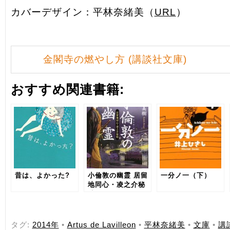
カバーデザイン：平林奈緒美（
URL
）
金閣寺の燃やし方 (講談社文庫)
おすすめ関連書籍:
昔は、よかった?
小倫敦の幽霊 居留
一分ノ一（下）
地同心・凌之介秘
帖
タグ:
2014年
•
Artus de Lavilleon
•
平林奈緒美
•
文庫
•
講