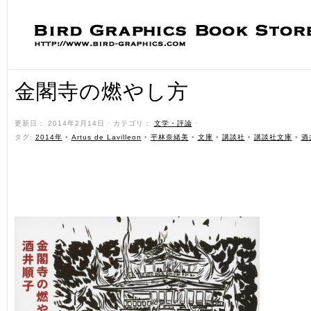
金閣寺の燃やし方
更新日： 2014年2月14日 ˑ カテゴリ：
文学・評論
ˑ
タグ:
2014年
•
Artus de Lavilleon
•
平林奈緒美
•
文庫
•
講談社
•
講談社文庫
•
酒