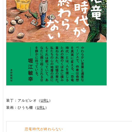
装丁：アルビレオ（
URL
）
装画：ひうち棚（
URL
）
恐竜時代が終わらない