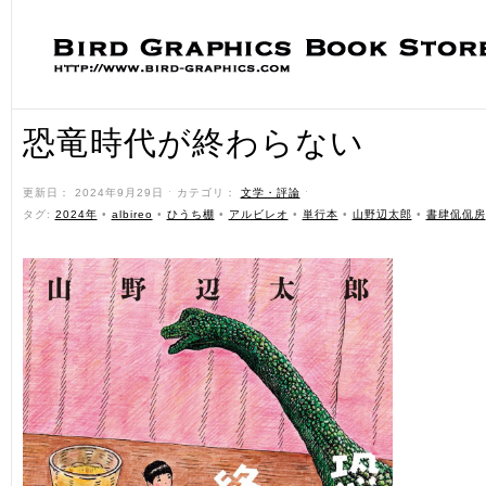
恐竜時代が終わらない
更新日： 2024年9月29日 ˑ カテゴリ：
文学・評論
ˑ
タグ:
2024年
•
albireo
•
ひうち棚
•
アルビレオ
•
単行本
•
山野辺太郎
•
書肆侃侃房