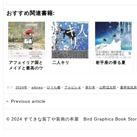
おすすめ関連書籍:
アフェイリア国と
二人キリ
射手座の香る夏
メイドと最高のウ
ソ
タグ:
2024年
•
albireo
•
ひうち棚
•
アルビレオ
•
単行本
•
山野辺太郎
•
書肆侃侃房
Previous article
© 2024 すてきな装丁や装画の本屋 Bird Graphics Book Store. All i