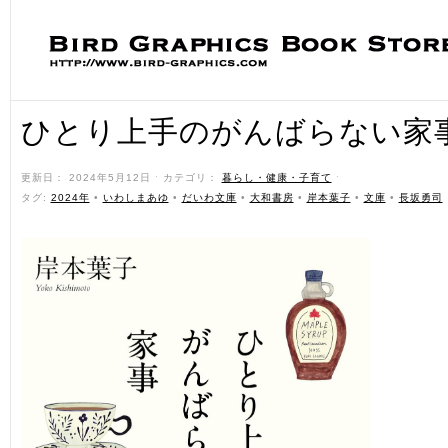
ひとり上手のがんばらない家
更新日： 2024年5月12日 ˑ カテゴリ：
暮らし・健康・子育て
ˑ
タグ:
2024年
•
いわしまあゆ
•
だいわ文庫
•
大和書房
•
岸本葉子
•
文庫
•
長坂勇司