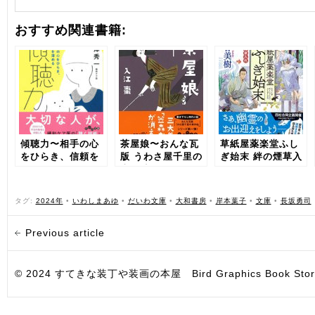
おすすめ関連書籍:
傾聴力〜相手の心
茶屋娘〜おんな瓦
草紙屋薬楽堂ふし
をひらき、信頼を
版 うわさ屋千里の
ぎ始末 絆の煙草入
深める
事件帖1〜
れ
タグ:
2024年
•
いわしまあゆ
•
だいわ文庫
•
大和書房
•
岸本葉子
•
文庫
•
長坂勇司
Previous article
© 2024 すてきな装丁や装画の本屋 Bird Graphics Book Store. All i