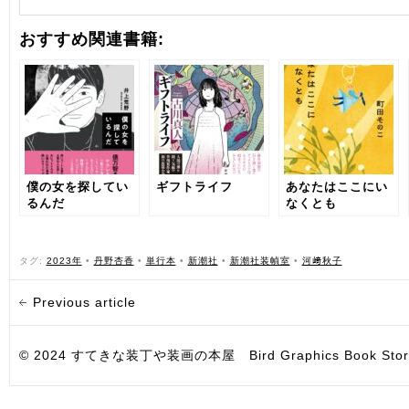
おすすめ関連書籍:
僕の女を探してい
ギフトライフ
あなたはここにい
るんだ
なくとも
タグ:
2023年
•
丹野杏香
•
単行本
•
新潮社
•
新潮社装幀室
•
河﨑秋子
Previous article
© 2024 すてきな装丁や装画の本屋 Bird Graphics Book Store. All i