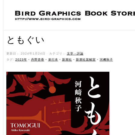
ともぐい
更新日： 2024年1月24日 ˑ カテゴリ：
文学・評論
ˑ
タグ:
2023年
•
丹野杏香
•
単行本
•
新潮社
•
新潮社装幀室
•
河﨑秋子