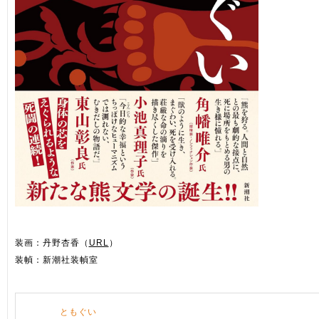
装画：丹野杏香（
URL
）
装幀：新潮社装幀室
ともぐい