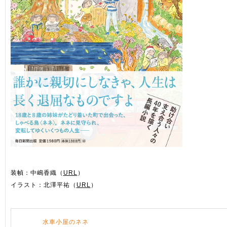
装幀：中嶋香織（
URL
）
イラスト：北澤平祐（
URL
）
水車小屋のネネ