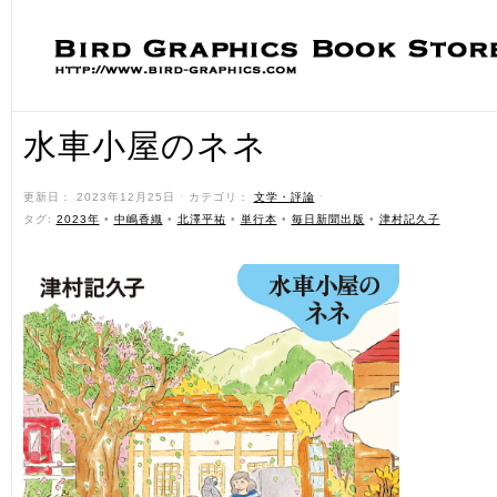
水車小屋のネネ
更新日： 2023年12月25日 ˑ カテゴリ：
文学・評論
ˑ
タグ:
2023年
•
中嶋香織
•
北澤平祐
•
単行本
•
毎日新聞出版
•
津村記久子