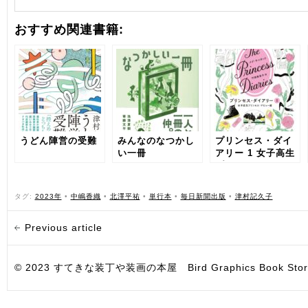
おすすめ関連書籍:
うどん陣営の受難
みんなのなつかし
プリンセス・ダイ
い一冊
アリー 1 女子高生
プリンセス・デビ
ュー編
タグ:
2023年
•
中嶋香織
•
北澤平祐
•
単行本
•
毎日新聞出版
•
津村記久子
Previous article
© 2023 すてきな装丁や装画の本屋 Bird Graphics Book Store. All i