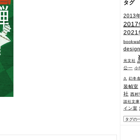
タグ
2013
201
202
bookwal
desig
光文社
公一
小
幻冬
久
装幀室
社
西村
談社文庫
イン室