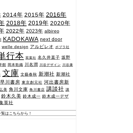
2015年
2016年
2014年
年
7年
2018年
2019年
2020年
1年
2022年
2023年
albireo
KADOKAWA
next door
l
n
アルビレオ
welle design
ポプラ社
単行本
坂野
名久井直子
双葉社
川名潤
学館
岡本歌織
川谷デザイン
川谷康
文庫
新潮社
新潮社
文藝春秋
舎
河出書房新
早川書房
東京創元社
講談社
角川文庫
弘美
角川書店
講
鈴木久美
鈴木成一
鈴木成一デザ
集英社