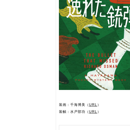
装画：千海博美（
URL
）
装幀：水戸部功（
URL
）