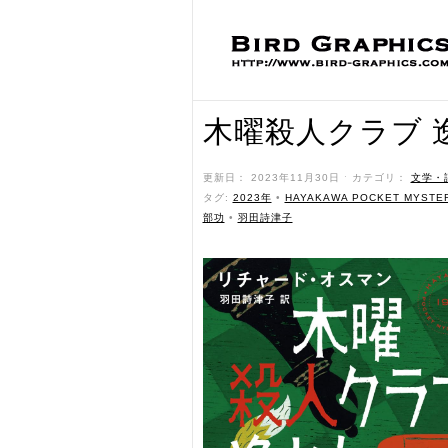
木曜殺人クラブ 
更新日： 2023年11月30日 ˑ カテゴリ：
文学・
タグ:
2023年
•
HAYAKAWA POCKET MYSTE
部功
•
羽田詩津子