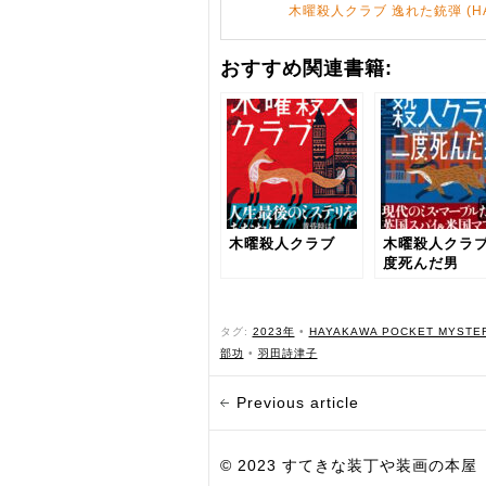
木曜殺人クラブ 逸れた銃弾 (HAYAK
おすすめ関連書籍:
木曜殺人クラブ
木曜殺人クラブ
度死んだ男
タグ:
2023年
•
HAYAKAWA POCKET MYSTE
部功
•
羽田詩津子
Previous article
© 2023 すてきな装丁や装画の本屋 Bird Grap