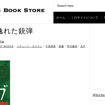
ホーム
このサイトについて
逸れた銃弾
評論
ˑ
RY BOOKS
•
リチャード・オスマン
•
千海博美
•
新書
•
早川書房
•
水戸
@bird