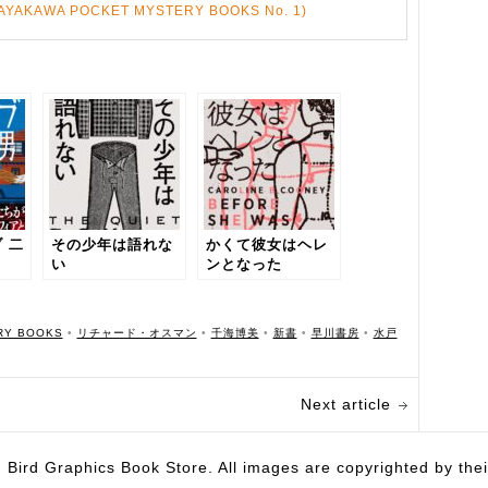
AWA POCKET MYSTERY BOOKS No. 1)
 二
その少年は語れな
かくて彼女はヘレ
い
ンとなった
RY BOOKS
•
リチャード・オスマン
•
千海博美
•
新書
•
早川書房
•
水戸
Next article
hics Book Store. All images are copyrighted by their 