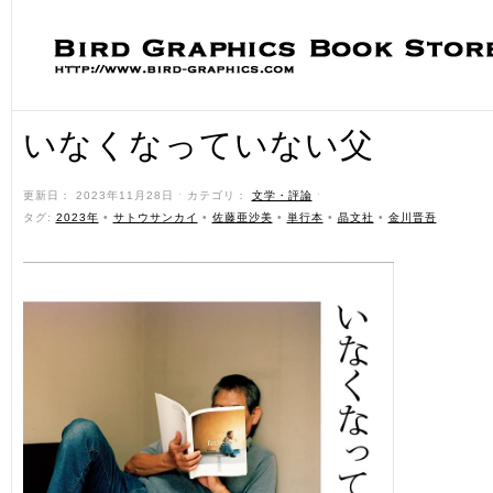
いなくなっていない父
更新日： 2023年11月28日 ˑ カテゴリ：
文学・評論
ˑ
タグ:
2023年
•
サトウサンカイ
•
佐藤亜沙美
•
単行本
•
晶文社
•
金川晋吾