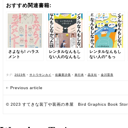
おすすめ関連書籍:
さよなら! ハラス
レンタルなんもし
レンタルなんもし
メント
ない人のなんもし
ない人の“もっ
なかった話
と”なんもしなかっ
た話
タグ:
2023年
•
サトウサンカイ
•
佐藤亜沙美
•
単行本
•
晶文社
•
金川晋吾
Previous article
© 2023 すてきな装丁や装画の本屋 Bird Graphics Book Store. All i