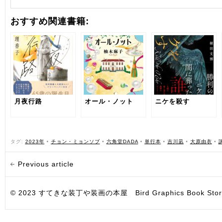
おすすめ関連書籍:
月夜行路
オール・ノット
ニケを殺す
タグ:
2023年
•
チョン・ミョンソブ
•
六角堂DADA
•
単行本
•
吉川凪
•
大原由衣
•
Previous article
© 2023 すてきな装丁や装画の本屋 Bird Graphics Book Store. All i