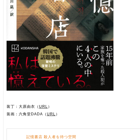
装丁：大原由衣（
URL
）
装画：六角堂DADA（
URL
）
記憶書店 殺人者を待つ空間