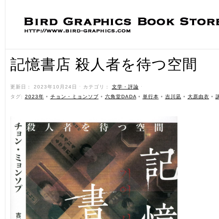
記憶書店 殺人者を待つ空間
更新日： 2023年10月24日 ˑ カテゴリ：
文学・評論
ˑ
タグ:
2023年
•
チョン・ミョンソブ
•
六角堂DADA
•
単行本
•
吉川凪
•
大原由衣
•