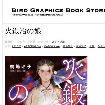
火鍛冶の娘
更新日： 2023年10月5日 ˑ カテゴリ：
文学・評論
ˑ
タグ:
2023年
•
AFTERGLOW
•
KADOKAWA
•
丹地陽子
•
廣嶋玲子
•
文庫
•
角川