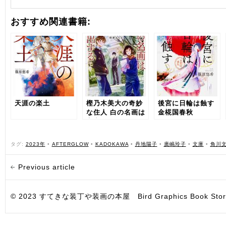
おすすめ関連書籍:
天涯の楽土
樫乃木美大の奇妙
後宮に日輪は蝕す
な住人 白の名画は
金椛国春秋
家出する
タグ:
2023年
•
AFTERGLOW
•
KADOKAWA
•
丹地陽子
•
廣嶋玲子
•
文庫
•
角川
Previous article
© 2023 すてきな装丁や装画の本屋 Bird Graphics Book Store. All i