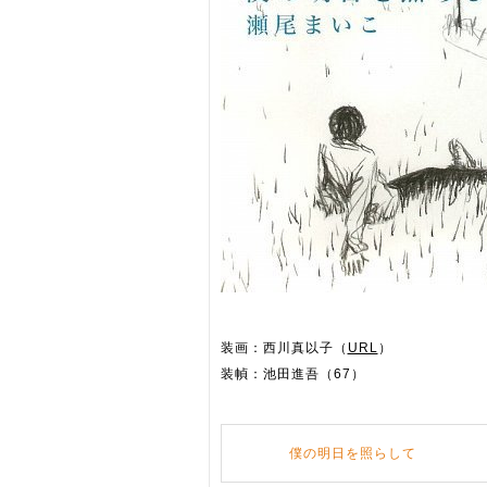
装画：西川真以子（
URL
）
装幀：池田進吾（67）
僕の明日を照らして