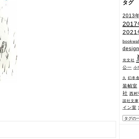
タグ
2013
201
202
bookwal
desig
光文社
公一
小
幻冬
久
装幀室
社
西村
談社文庫
イン室