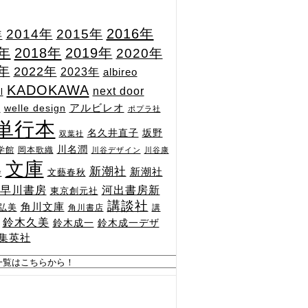
2015年
2016年
2014年
年
7年
2018年
2019年
2020年
1年
2022年
2023年
albireo
KADOKAWA
next door
l
n
アルビレオ
welle design
ポプラ社
単行本
坂野
名久井直子
双葉社
川名潤
学館
岡本歌織
川谷デザイン
川谷康
文庫
新潮社
新潮社
文藝春秋
舎
河出書房新
早川書房
東京創元社
講談社
角川文庫
弘美
角川書店
講
鈴木久美
鈴木成一
鈴木成一デザ
集英社