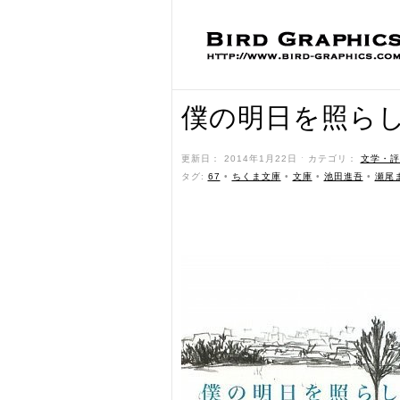
僕の明日を照ら
更新日： 2014年1月22日 ˑ カテゴリ：
文学・評
タグ:
67
•
ちくま文庫
•
文庫
•
池田進吾
•
瀬尾