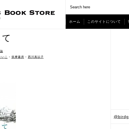
ホーム
このサイトについて
して
論
ˑ
まいこ
•
筑摩書房
•
西川真以子
@bird