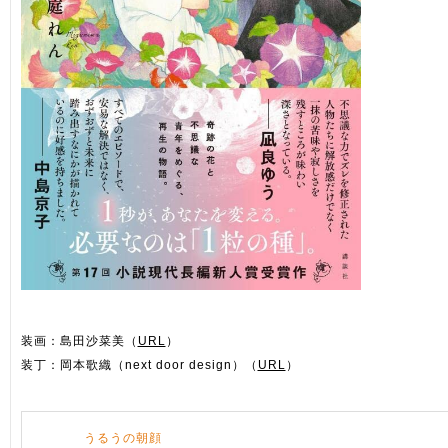
装画：島田沙菜美（
URL
）
装丁：岡本歌織（next door design）（
URL
）
うるうの朝顔