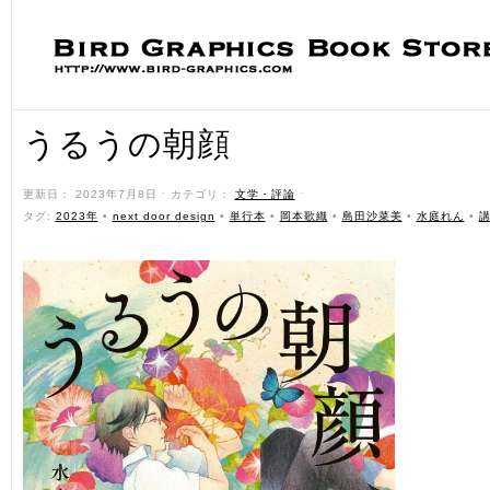
うるうの朝顔
更新日： 2023年7月8日 ˑ カテゴリ：
文学・評論
ˑ
タグ:
2023年
•
next door design
•
単行本
•
岡本歌織
•
島田沙菜美
•
水庭れん
•