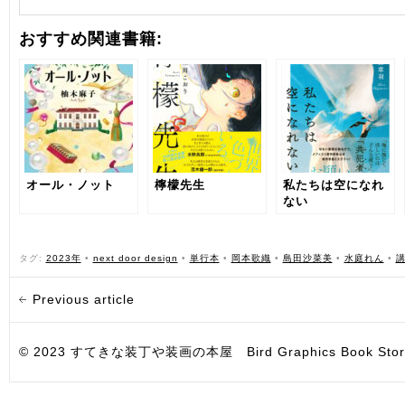
おすすめ関連書籍:
オール・ノット
檸檬先生
私たちは空になれ
ない
タグ:
2023年
•
next door design
•
単行本
•
岡本歌織
•
島田沙菜美
•
水庭れん
•
Previous article
© 2023 すてきな装丁や装画の本屋 Bird Graphics Book Store. All i