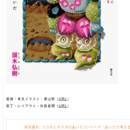
装画・本文イラスト：香山哲（
URL
）
装丁・レイアウト：矢萩多聞（
URL
）
自分疲れ: ココロとカラダのあいだ (シリーズ「あいだで考える