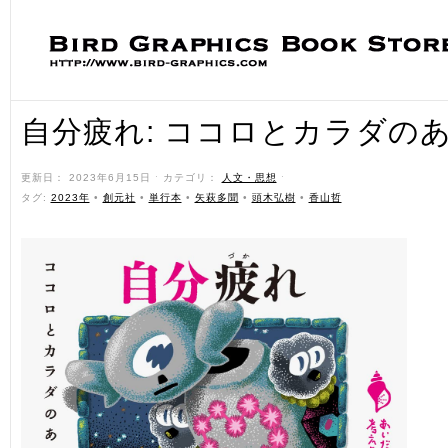
自分疲れ: ココロとカラダの
更新日： 2023年6月15日 ˑ カテゴリ：
人文・思想
ˑ
タグ:
2023年
•
創元社
•
単行本
•
矢萩多聞
•
頭木弘樹
•
香山哲