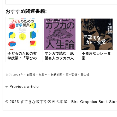
おすすめ関連書籍:
子どものための哲
マンガで読む 絶
不器用なカレー食
学授業：「学びの
望名人カフカの人
堂
場」のつくりかた
生論
タグ:
2023年
•
創元社
•
単行本
•
矢萩多聞
•
頭木弘樹
•
香山哲
Previous article
© 2023 すてきな装丁や装画の本屋 Bird Graphics Book Store. All i