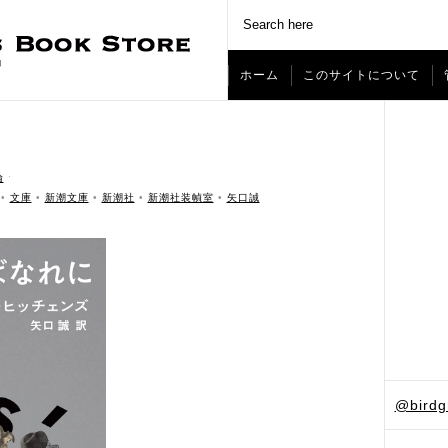
ホーム
このサイトについて
論
ˑ
•
文庫
•
新潮文庫
•
新潮社
•
新潮社装幀室
•
矢口誠
@bird