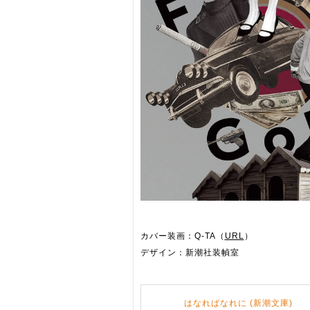
カバー装画：Q-TA（
URL
）
デザイン：新潮社装幀室
はなればなれに (新潮文庫)