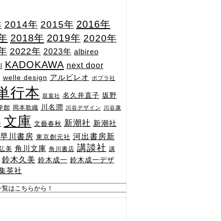
2015年
2016年
2014年
年
7年
2018年
2019年
2020年
1年
2022年
2023年
albireo
KADOKAWA
next door
l
n
アルビレオ
welle design
ポプラ社
単行本
坂野
名久井直子
双葉社
川名潤
学館
岡本歌織
川谷デザイン
川谷康
文庫
新潮社
新潮社
文藝春秋
舎
河出書房新
早川書房
東京創元社
講談社
角川文庫
弘美
角川書店
講
鈴木久美
鈴木成一
鈴木成一デザ
集英社