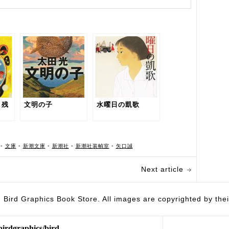
：残
文明の子
水曜日の凱歌
•
文庫
•
新潮文庫
•
新潮社
•
新潮社装幀室
•
矢口誠
Next article
hics Book Store. All images are copyrighted by their 
birdgraphics/bird-