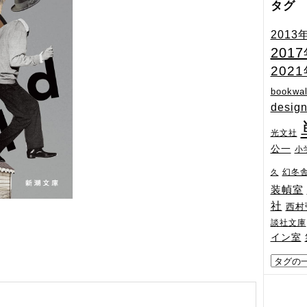
タグ
2013
201
202
bookwal
desig
光文社
公一
小
幻冬
久
装幀室
社
西村
談社文庫
イン室