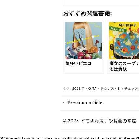
おすすめ関連書籍:
気狂いピエロ
魔女のスープ
るは食欲
タグ:
2023年
•
Q-TA
•
ドロレス・ヒッチェンズ
Previous article
© 2023 すてきな装丁や装画の本屋 Bird Grap
Warning
: Trying to access array offset on value of type null in
/home/