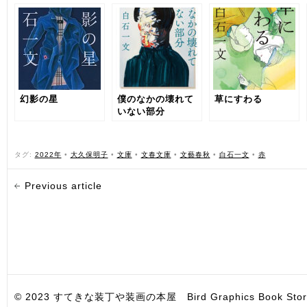
幻影の星
僕のなかの壊れて
草にすわる
いない部分
タグ:
2022年
•
大久保明子
•
文庫
•
文春文庫
•
文藝春秋
•
白石一文
•
赤
Previous article
© 2023 すてきな装丁や装画の本屋 Bird Graphics Book Store. All i