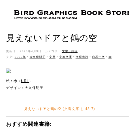
見えないドアと鶴の空
更新日： 2023年4月9日 ˑ カテゴリ：
文学・評論
ˑ
タグ:
2022年
•
大久保明子
•
文庫
•
文春文庫
•
文藝春秋
•
白石一文
•
赤
絵：赤（
URL
）
デザイン：大久保明子
見えないドアと鶴の空 (文春文庫 し 48-7)
おすすめ関連書籍: