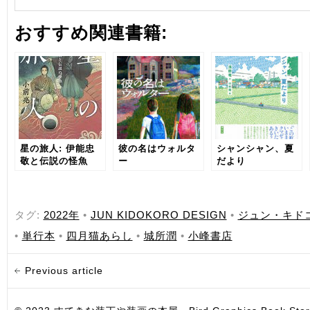
おすすめ関連書籍:
星の旅人: 伊能忠
彼の名はウォルタ
シャンシャン、夏
敬と伝説の怪魚
ー
だより
タグ:
2022年
•
JUN KIDOKORO DESIGN
•
ジュン・キド
•
単行本
•
四月猫あらし
•
城所潤
•
小峰書店
Previous article