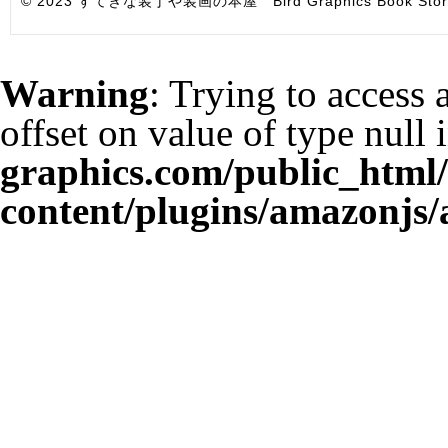
© 2023 すてきな装丁や装画の本屋 Bird Graphics Book Store. All i
Warning
: Trying to access 
offset on value of type null 
graphics.com/public_html
content/plugins/amazonjs