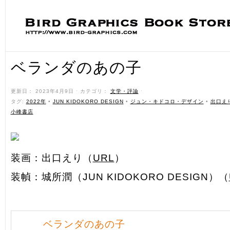
ベランダのあの子
更新日： 2023年4月9日 ˑ カテゴリ：
文学・評論
ˑ
タグ:
2022年
•
JUN KIDOKORO DESIGN
•
ジュン・キドコロ・デザイン
•
出口え
小峰書店
装画：出口えり（
URL
）
装幀：城所潤（JUN KIDOKORO DESIGN）（
ベランダのあの子