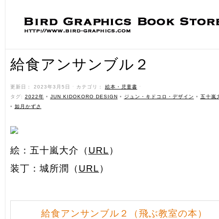
給食アンサンブル２
更新日： 2023年3月5日 ˑ カテゴリ：
絵本・児童書
ˑ
タグ:
2022年
•
JUN KIDOKORO DESIGN
•
ジュン・キドコロ・デザイン
•
五十嵐
•
如月かずさ
絵：五十嵐大介（
URL
）
装丁：城所潤（
URL
）
給食アンサンブル２（飛ぶ教室の本）