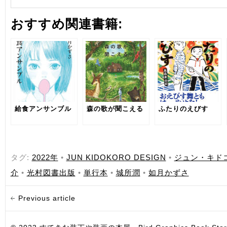
おすすめ関連書籍:
給食アンサンブル
森の歌が聞こえる
ふたりのえびす
タグ:
2022年
•
JUN KIDOKORO DESIGN
•
ジュン・キド
介
•
光村図書出版
•
単行本
•
城所潤
•
如月かずさ
Previous article