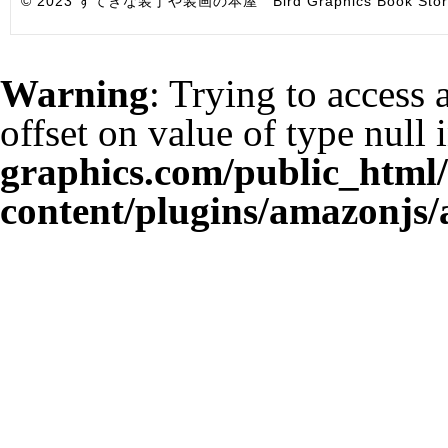
© 2023 すてきな装丁や装画の本屋 Bird Graphics Book Store. All i
Warning
: Trying to access 
offset on value of type null 
graphics.com/public_html
content/plugins/amazonjs