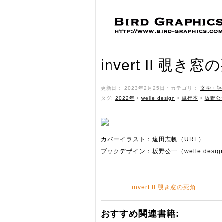
invert II 覗き
更新日： 2023年2月25日 ˑ カテゴリ：
文学・評
タグ:
2022年
•
welle design
•
単行本
•
坂野公
カバーイラスト：遠田志帆（
URL
）
ブックデザイン：坂野公一（welle desig
invert II 覗き窓の死角
おすすめ関連書籍: