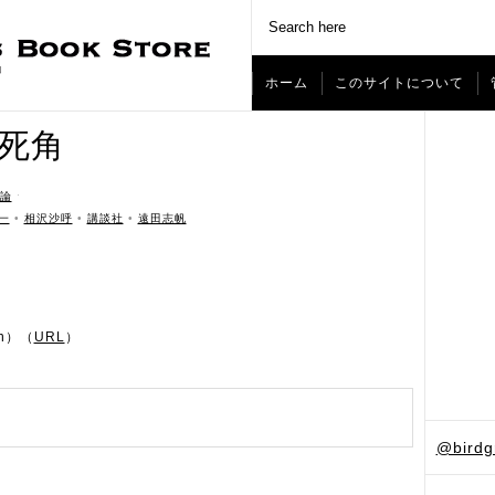
ホーム
このサイトについて
窓の死角
論
ˑ
一
•
相沢沙呼
•
講談社
•
遠田志帆
n）（
URL
）
@bird