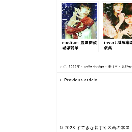
medium 霊媒探偵
invert 城塚
城塚翡翠
叙集
タグ:
2022年
•
welle design
•
単行本
•
坂野公
Previous article
© 2023 すてきな装丁や装画の本屋 Bird Grap