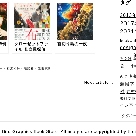
タグ
2013
201
202
bookwal
翡翠倒
クローゼットファ
首切り島の一夜
desig
イル 仕立屋探偵
桐ヶ谷京介
光文社
公一
小
一
•
相沢沙呼
•
講談社
•
遠田志帆
幻冬
久
Next article
装幀室
社
西村
談社文庫
イン室
hics Book Store. All images are copyrighted by their 