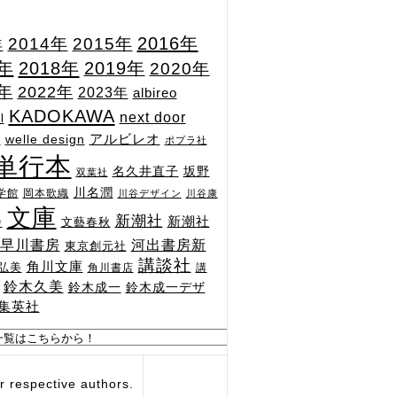
2015年
2016年
2014年
年
7年
2018年
2019年
2020年
1年
2022年
2023年
albireo
KADOKAWA
next door
l
n
アルビレオ
welle design
ポプラ社
単行本
坂野
名久井直子
双葉社
川名潤
学館
岡本歌織
川谷デザイン
川谷康
文庫
新潮社
新潮社
文藝春秋
舎
河出書房新
早川書房
東京創元社
講談社
角川文庫
弘美
角川書店
講
鈴木久美
鈴木成一
鈴木成一デザ
集英社
respective authors.