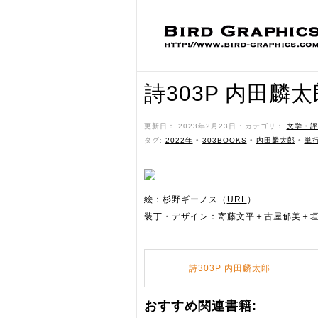
詩303P 内田麟太
更新日： 2023年2月23日 ˑ カテゴリ：
文学・評
タグ:
2022年
•
303BOOKS
•
内田麟太郎
•
単
絵：杉野ギーノス（
URL
）
装丁・デザイン：寄藤文平＋古屋郁美＋
詩303P 内田麟太郎
おすすめ関連書籍: