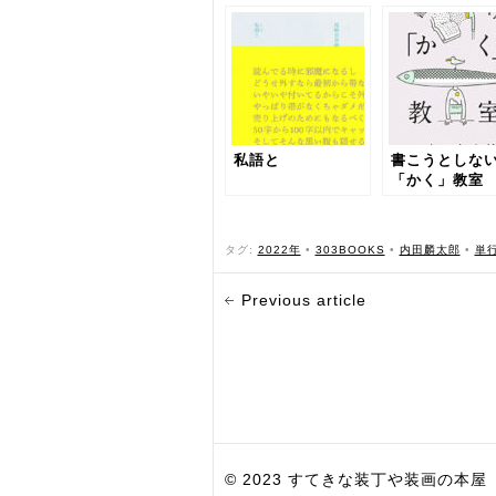
私語と
書こうとしな
「かく」教室
タグ:
2022年
•
303BOOKS
•
内田麟太郎
•
単
Previous article
© 2023 すてきな装丁や装画の本屋 Bird Grap