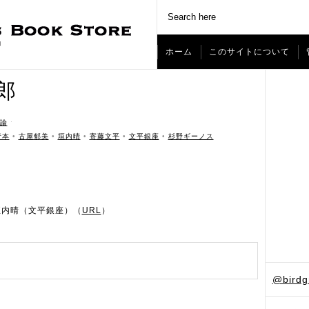
ホーム
このサイトについて
郎
論
ˑ
行本
•
古屋郁美
•
垣内晴
•
寄藤文平
•
文平銀座
•
杉野ギーノス
垣内晴（文平銀座）（
URL
）
@bird