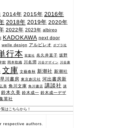
2015年
2016年
2014年
年
7年
2018年
2019年
2020年
1年
2022年
2023年
albireo
KADOKAWA
next door
l
n
アルビレオ
welle design
ポプラ社
単行本
坂野
名久井直子
双葉社
川名潤
学館
岡本歌織
川谷デザイン
川谷康
文庫
新潮社
新潮社
文藝春秋
舎
河出書房新
早川書房
東京創元社
講談社
角川文庫
弘美
角川書店
講
鈴木久美
鈴木成一
鈴木成一デザ
集英社
respective authors.