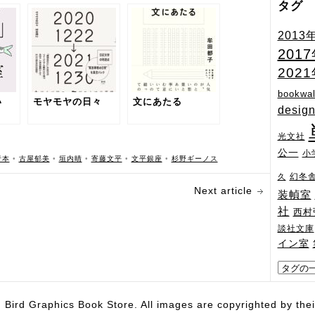
タグ
2013
201
202
bookwal
い
モヤモヤの日々
文にあたる
desig
光文社
公一
小
行本
•
古屋郁美
•
垣内晴
•
寄藤文平
•
文平銀座
•
杉野ギーノス
幻冬
久
Next article
装幀室
社
西村
談社文庫
イン室
hics Book Store. All images are copyrighted by their 