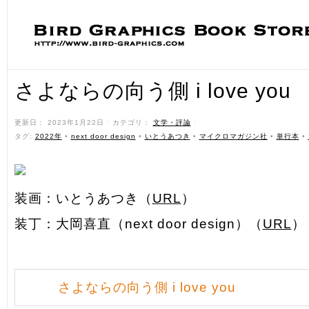
さよならの向う側 i love you
更新日： 2023年1月22日 ˑ カテゴリ：
文学・評論
ˑ
タグ:
2022年
•
next door design
•
いとうあつき
•
マイクロマガジン社
•
単行本
•
装画：いとうあつき（
URL
）
装丁：大岡喜直（next door design）（
URL
）
さよならの向う側 i love you