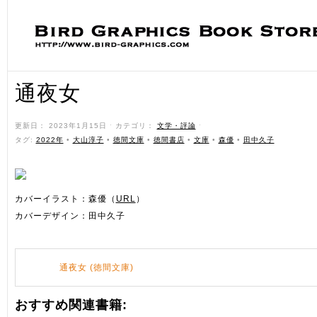
通夜女
更新日： 2023年1月15日 ˑ カテゴリ：
文学・評論
ˑ
タグ:
2022年
•
大山淳子
•
徳間文庫
•
徳間書店
•
文庫
•
森優
•
田中久子
カバーイラスト：森優（
URL
）
カバーデザイン：田中久子
通夜女 (徳間文庫)
おすすめ関連書籍: