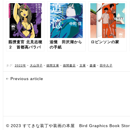
囮捜査官 北見志穂
追憶 田沢湖から
ロビンソンの家
２ 首都高バラバ
の手紙
ラ死体
タグ:
2022年
•
大山淳子
•
徳間文庫
•
徳間書店
•
文庫
•
森優
•
田中久子
Previous article
© 2023 すてきな装丁や装画の本屋 Bird Graphics Book Store. All i