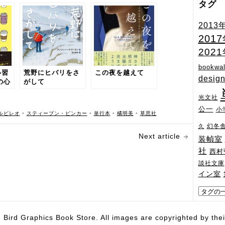
タグ
2013
201
202
bookwal
い習
荒野にヒバリをさ
この夜を越えて
desig
の心
がして
が明
光文社
行動
の方
公一
小
ルビレオ
•
スティーブン・ピンカー
•
単行本
•
橘明美
•
草思社
幻冬
久
Next article
装幀室
社
西村
談社文庫
イン室
hics Book Store. All images are copyrighted by their 