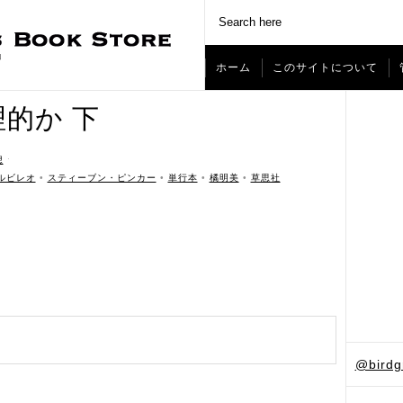
ホーム
このサイトについて
的か 下
想
ˑ
ルビレオ
•
スティーブン・ピンカー
•
単行本
•
橘明美
•
草思社
@bird