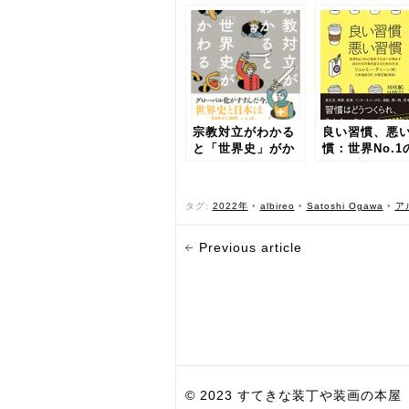
宗教対立がわかる
良い習慣、悪
と「世界史」がか
慣：世界No.1
わる
理学ブロガー
かすあなたの
を変えるため
タグ:
2022年
•
albireo
•
Satoshi Ogawa
•
ア
法
Previous article
© 2023 すてきな装丁や装画の本屋 Bird Grap