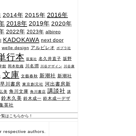
2015年
2016年
2014年
年
7年
2018年
2019年
2020年
1年
2022年
2023年
albireo
KADOKAWA
next door
l
n
アルビレオ
welle design
ポプラ社
単行本
坂野
名久井直子
双葉社
川名潤
学館
岡本歌織
川谷デザイン
川谷康
文庫
新潮社
新潮社
文藝春秋
舎
河出書房新
早川書房
東京創元社
講談社
角川文庫
弘美
角川書店
講
鈴木久美
鈴木成一
鈴木成一デザ
集英社
respective authors.