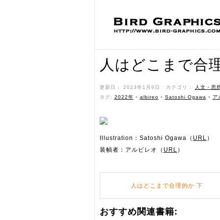
人はどこまで合理
更新日： 2023年1月9日 ˑ カテゴリ：
人文・思
タグ:
2022年
•
albireo
•
Satoshi Ogawa
•
ア
Illustration：Satoshi Ogawa（
URL
）
装幀者：アルビレオ（
URL
）
人はどこまで合理的か 下
おすすめ関連書籍: