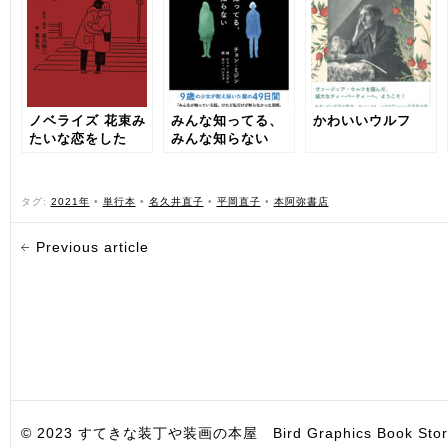
ノベライズ 花束み
みんな知ってる、
かわいいウルフ
たいな恋をした
みんな知らない
タグ:
2021年
•
単行本
•
名久井直子
•
平岡直子
•
本阿弥書店
Previous article
© 2023 すてきな装丁や装画の本屋 Bird Graphics Book Store. All i