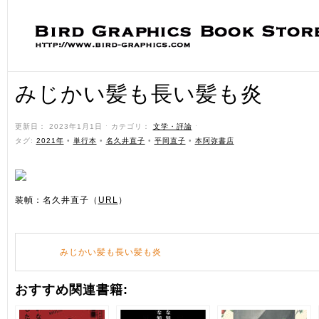
みじかい髪も長い髪も炎
更新日： 2023年1月1日 ˑ カテゴリ：
文学・評論
ˑ
タグ:
2021年
•
単行本
•
名久井直子
•
平岡直子
•
本阿弥書店
装幀：名久井直子（
URL
）
みじかい髪も長い髪も炎
おすすめ関連書籍: