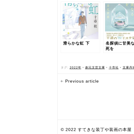
滑らかな虹 下
名探偵に甘美
死を
タグ:
2022年
•
創元文芸文庫
•
十市社
•
文庫丹
Previous article
© 2022 すてきな装丁や装画の本屋 Bird Grap