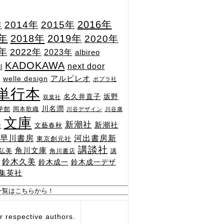
2015年
2016年
2014年
年
7年
2018年
2019年
2020年
1年
2022年
2023年
albireo
KADOKAWA
next door
l
n
アルビレオ
welle design
ポプラ社
単行本
坂野
名久井直子
双葉社
川名潤
学館
岡本歌織
川谷デザイン
川谷康
文庫
新潮社
新潮社
文藝春秋
舎
河出書房新
早川書房
東京創元社
講談社
角川文庫
弘美
角川書店
講
鈴木久美
鈴木成一
鈴木成一デザ
集英社
respective authors.