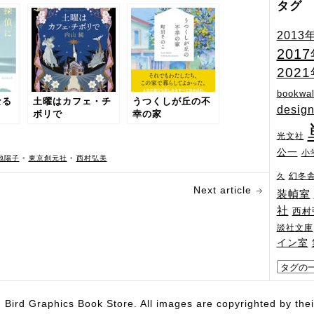
タグ
2013
201
202
bookwal
なる
土曜はカフェ・チ
うつくしが丘の不
desig
ボリで
幸の家
光文社
公一
小
地陽子
•
東京創元社
•
西村弘美
幻冬
久
Next article
装幀室
社
西村
談社文庫
イン室
hics Book Store. All images are copyrighted by their 