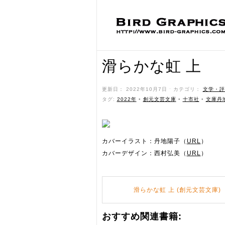
滑らかな虹 上
更新日： 2022年10月7日 ˑ カテゴリ：
文学・評
タグ:
2022年
•
創元文芸文庫
•
十市社
•
文庫丹
カバーイラスト：丹地陽子（
URL
）
カバーデザイン：西村弘美（
URL
）
滑らかな虹 上 (創元文芸文庫)
おすすめ関連書籍: