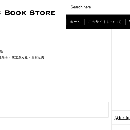
ホーム
このサイトについて
論
ˑ
地陽子
•
東京創元社
•
西村弘美
@bird