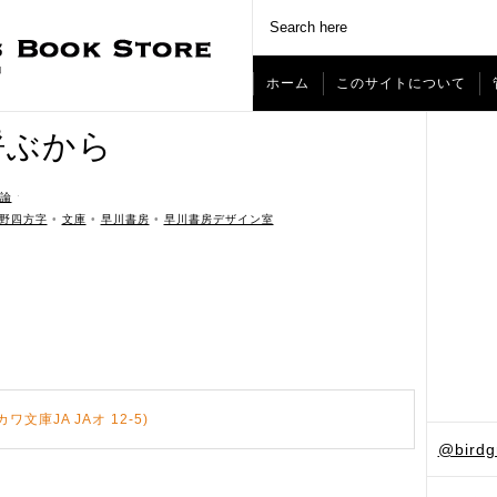
ホーム
このサイトについて
呼ぶから
論
ˑ
野四方字
•
文庫
•
早川書房
•
早川書房デザイン室
文庫JA JAオ 12-5)
@bird