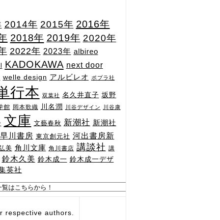
2015年
2016年
2014年
年
7年
2018年
2019年
2020年
1年
2022年
2023年
albireo
KADOKAWA
next door
l
n
アルビレオ
welle design
ポプラ社
単行本
坂野
名久井直子
双葉社
川名潤
学館
岡本歌織
川谷デザイン
川谷康
文庫
新潮社
新潮社
文藝春秋
舎
河出書房新
早川書房
東京創元社
講談社
角川文庫
弘美
角川書店
講
鈴木久美
鈴木成一
鈴木成一デザ
集英社
respective authors.