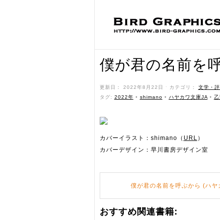
僕が君の名前を
更新日： 2022年8月22日 ˑ カテゴリ：
文学・評
タグ:
2022年
•
shimano
•
ハヤカワ文庫JA
•
乙
カバーイラスト：shimano（
URL
）
カバーデザイン：早川書房デザイン室
僕が君の名前を呼ぶから (ハヤカワ
おすすめ関連書籍: