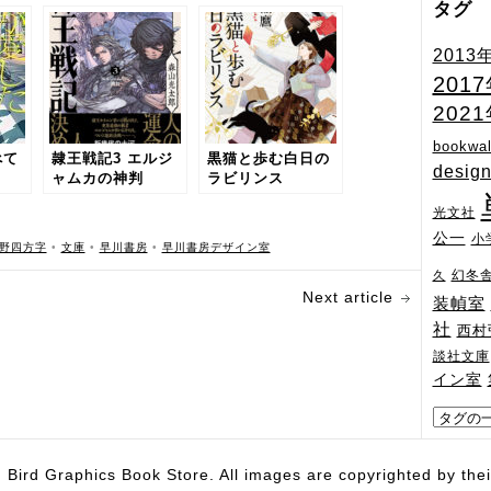
タグ
2013
201
202
bookwal
べて
隷王戦記3 エルジ
黒猫と歩む白日の
desig
ャムカの神判
ラビリンス
光文社
公一
小
野四方字
•
文庫
•
早川書房
•
早川書房デザイン室
幻冬
久
Next article
装幀室
社
西村
談社文庫
イン室
hics Book Store. All images are copyrighted by their 