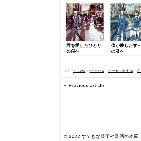
君を愛したひとり
僕が愛したす
の僕へ
の君へ
タグ:
2022年
•
shimano
•
ハヤカワ文庫JA
•
乙
Previous article
© 2022 すてきな装丁や装画の本屋 Bird Grap