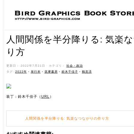
人間関係を半分降りる: 気楽
り方
更新日： 2022年7月21日 ˑ カテゴリ：
社会・政治
ˑ
タグ:
2022年
•
単行本
•
筑摩書房
•
鈴木千佳子
•
鶴見済
装丁：鈴木千佳子（
URL
）
人間関係を半分降りる: 気楽なつながりの作り方