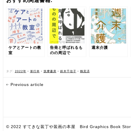
おすすめ関連書籍:
ケアとアートの教
告発と呼ばれるも
週末介護
室
のの周辺で
タグ:
2022年
•
単行本
•
筑摩書房
•
鈴木千佳子
•
鶴見済
Previous article
© 2022 すてきな装丁や装画の本屋 Bird Graphics Book Store. All i