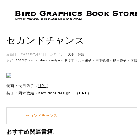
セカンドチャンス
更新日： 2022年7月14日 ˑ カテゴリ：
文学・評論
ˑ
タグ:
2022年
•
next door design
•
単行本
•
太田侑子
•
岡本歌織
•
篠田節子
•
講
装画：太田侑子（
URL
）
装丁：岡本歌織（next door design）（
URL
）
セカンドチャンス
おすすめ関連書籍: