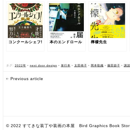
コンクールシェフ!
本のエンドロール
檸檬先生
タグ:
2022年
•
next door design
•
単行本
•
太田侑子
•
岡本歌織
•
篠田節子
•
講
Previous article
© 2022 すてきな装丁や装画の本屋 Bird Graphics Book Store. All i