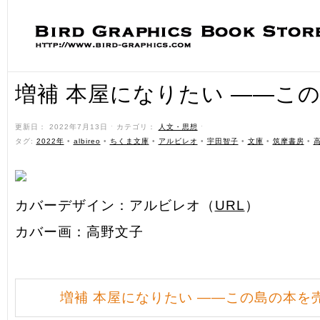
増補 本屋になりたい ――こ
更新日： 2022年7月13日 ˑ カテゴリ：
人文・思想
ˑ
タグ:
2022年
•
albireo
•
ちくま文庫
•
アルビレオ
•
宇田智子
•
文庫
•
筑摩書房
•
カバーデザイン：アルビレオ（
URL
）
カバー画：高野文子
増補 本屋になりたい ――この島の本を売