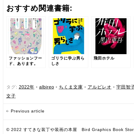
おすすめ関連書籍:
ファッションフー
ゴリラに学ぶ男ら
飛田ホテル
ド、あります。
しさ
タグ:
2022年
•
albireo
•
ちくま文庫
•
アルビレオ
•
宇田智
文子
Previous article
© 2022 すてきな装丁や装画の本屋 Bird Graphics Book Store. All i