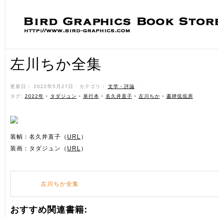
左川ちか全集
更新日： 2022年5月27日 ˑ カテゴリ：
文学・評論
ˑ
タグ:
2022年
•
タダジュン
•
単行本
•
名久井直子
•
左川ちか
•
書肆侃侃房
装幀：名久井直子（
URL
）
装画：タダジュン（
URL
）
左川ちか全集
おすすめ関連書籍: