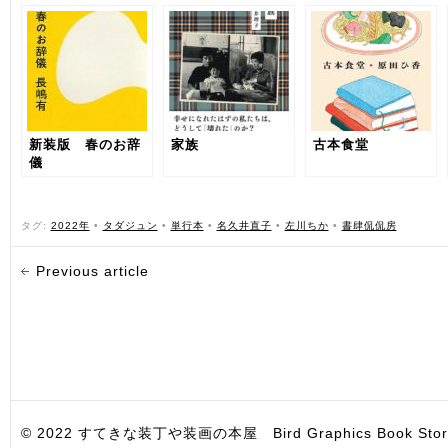
新装版 春のお辞
家族
古本食堂
儀
タグ:
2022年
•
タダジュン
•
単行本
•
名久井直子
•
左川ちか
•
書肆侃侃房
Previous article
© 2022 すてきな装丁や装画の本屋 Bird Graphics Book Store. All i